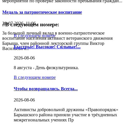
мероприятий по проверке законности пребывания граждан...
Медаль за патриотическое воспитание
20-07-2026, 11:06
//
В следующем номере:
За большой личный вклад в военно-патриотическое
В следующем номере
воспитание населения активист ветеранского движения
Барыша, член районной лекторской группы Виктор
Быстрые! Высокие! Сильные!...
Васильевич...
2026-08-06
8 августа - День физкультурника.
В следующем номере
Чтобы возвращались. Всегда...
2026-08-06
Активисты добровольной дружины «Правопорядок»
Барышского района приняли участие в трёхдневных
межрегиональных учениях Пр