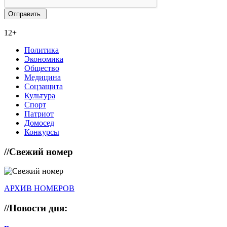
12+
Политика
Экономика
Общество
Медицина
Соцзащита
Культура
Спорт
Патриот
Домосед
Конкурсы
//
Свежий номер
АРХИВ НОМЕРОВ
//
Новости дня: