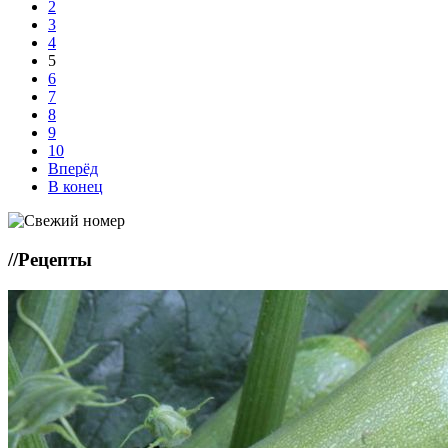
2
3
4
5
6
7
8
9
10
Вперёд
В конец
//
Рецепты