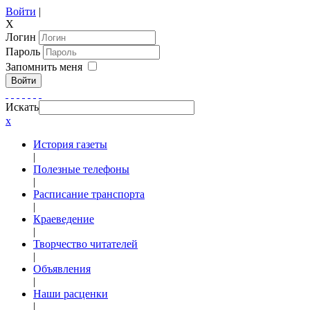
Войти
|
X
Логин
Пароль
Запомнить меня
Войти
Искать
x
История газеты
|
Полезные телефоны
|
Расписание транспорта
|
Краеведение
|
Творчество читателей
|
Объявления
|
Наши расценки
|