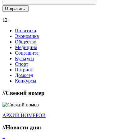
12+
Политика
Экономика
Общество
Медицина
Соцзащита
Культура
Спорт
Патриот
Домосед
Конкурсы
//
Свежий номер
АРХИВ НОМЕРОВ
//
Новости дня: