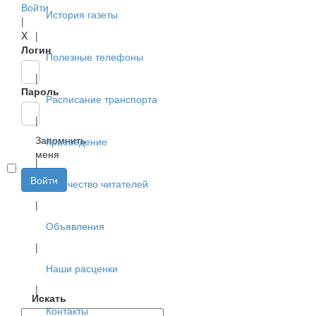
Войти
История газеты
|
X
|
Логин
Полезные телефоны
|
Пароль
Расписание транспорта
|
Запомнить
Краеведение
меня
|
Войти
Творчество читателей
|
Объявления
|
Наши расценки
|
Искать
Контакты