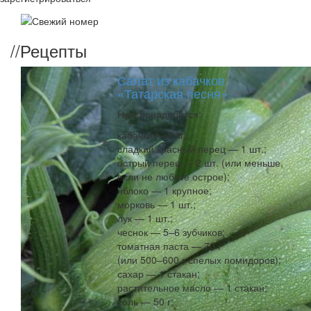
//
Рецепты
Салат из кабачков
«Татарская песня»
Нам понадобится:
кабачки — 2 кг;
сладкий красный перец — 1 шт.;
острый перец — 2 шт. (или меньше,
если не любите острое);
яблоко — 1 крупное;
морковь — 1 шт.;
лук — 1 шт.;
чеснок — 5–6 зубчиков;
томатная паста — 70 г
(или 500–600 г спелых помидоров);
сахар — 1 стакан;
растительное масло — 1 стакан;
соль — 50 г;