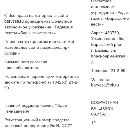
Областное
автономное
учреждение «Редак
© Все права на материалы сайта
газеты «Барышские
barvesti.ru принадлежат Областное
вести»
автономное учреждение «Редакция
газеты «Барышские вести».
Адрес: 433750,
Ульяновская обл.,
Перепечатка (целиком или частями)
Барышский р-он,
материалов сайта разрешена при
г. Барыш, ул.
условии
Красноармейская,
письменного согласия
д. 1
правообладателя.
Телефон: 21-2-90
По вопросам перепечатки материалов
Эл. почта:
звоните по телефону: +7 (84253) 21-2-
barvesti@bk.ru
90.
ВОЗРАСТНАЯ
Главный редактор Козлов Фёдор
КАТЕГОРИЯ
Геннадиевич
САЙТА:
Регистрационный номер средства
12 +
массовой информации Эл № ФС77 -