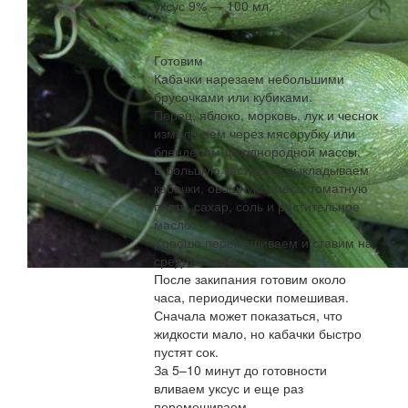
уксус 9% — 100 мл.
Готовим
Кабачки нарезаем небольшими
брусочками или кубиками.
Перец, яблоко, морковь, лук и чеснок
измельчаем через мясорубку или
блендером до однородной массы.
В большую кастрюлю выкладываем
кабачки, овощную смесь, томатную
пасту, сахар, соль и растительное
масло.
Хорошо перемешиваем и ставим на
средний огонь.
После закипания готовим около
часа, периодически помешивая.
Сначала может показаться, что
жидкости мало, но кабачки быстро
пустят сок.
За 5–10 минут до готовности
вливаем уксус и еще раз
перемешиваем.