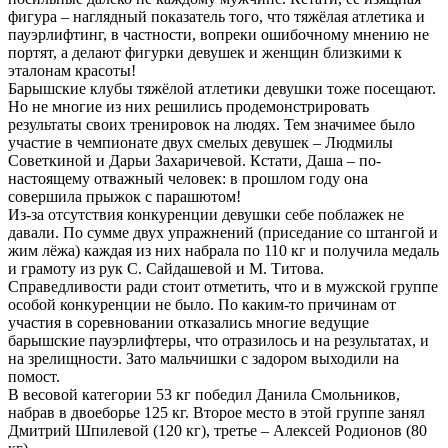
фигура – наглядный показатель того, что тяжёлая атлетика и
пауэрлифтинг, в частности, вопреки ошибочному мнению не
портят, а делают фигурки девушек и женщин близкими к
эталонам красоты!
Барышские клубы тяжёлой атлетики девушки тоже посещают.
Но не многие из них решились продемонстрировать
результаты своих тренировок на людях. Тем значимее было
участие в чемпионате двух смелых девушек – Людмилы
Советкиной и Дарьи Захаричевой. Кстати, Даша – по-
настоящему отважный человек: в прошлом году она
совершила прыжок с парашютом!
Из-за отсутствия конкуренции девушки себе поблажек не
давали. По сумме двух упражнений (приседание со штангой и
жим лёжа) каждая из них набрала по 110 кг и получила медаль
и грамоту из рук С. Сайдашевой и М. Титова.
Справедливости ради стоит отметить, что и в мужской группе
особой конкуренции не было. По каким-то причинам от
участия в соревновании отказались многие ведущие
барышские пауэрлифтеры, что отразилось и на результатах, и
на зрелищности. Зато мальчишки с задором выходили на
помост.
В весовой категории 53 кг победил Данила Смольников,
набрав в двоеборье 125 кг. Второе место в этой группе занял
Дмитрий Шпилевой (120 кг), третье – Алексей Родионов (80