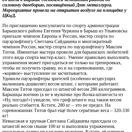
силовому двоеборью, посвящённый Дню металлурга.
Мероприятие провели на открытом воздухе на площадке у
ЦКиД.
По приглашению консультанта по спорту администрации
Барышского района Евгения Чуркина в Барыш из Ульяновска
приехали чемпион Европы и России, мастер спорта по
пауэрлифтингу Светлана Сайдашева и многократный
чемпион России, мастер спорта по пауэрлифтингу Максим
Титов. Именитые мастера провели для барышских любителей
этого вида спорта мастер-класс. Умение правильно выполнять
упражнения может пригодиться не только на тренировках,
чтобы не получить травму, но и на соревнованиях, где
«корявое» выступление не засчитывается.
Удивили пауэрлифтеры зрителей (особенно вездесущих
мальчишек-дошколят) весом штанг, с которыми работают.
Максим Титов приседал со штангой весом 280 килограммов.
Барышцы воочию (а не в мультике про Волка-штангиста из
«Ну, погоди!») увидели, что гриф штанги под таким весом
реально сгибается. Кстати, 280 кг – это не предел. На
соревнованиях Титов брал ещё более серьёзные веса – 320-330
кг!
Невысокая и хрупкая Светлана Сайдашева приседала со
штангой весом свыше 100 кг и выполняла упражнения,
посильные далеко не каждому мужчине. Кстати, её изящная