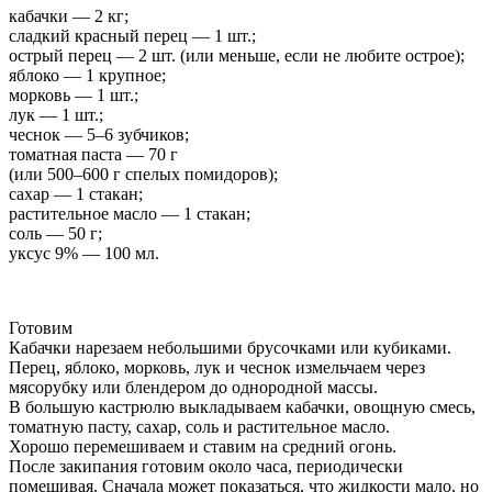
кабачки — 2 кг;
сладкий красный перец — 1 шт.;
острый перец — 2 шт. (или меньше, если не любите острое);
яблоко — 1 крупное;
морковь — 1 шт.;
лук — 1 шт.;
чеснок — 5–6 зубчиков;
томатная паста — 70 г
(или 500–600 г спелых помидоров);
сахар — 1 стакан;
растительное масло — 1 стакан;
соль — 50 г;
уксус 9% — 100 мл.
Готовим
Кабачки нарезаем небольшими брусочками или кубиками.
Перец, яблоко, морковь, лук и чеснок измельчаем через
мясорубку или блендером до однородной массы.
В большую кастрюлю выкладываем кабачки, овощную смесь,
томатную пасту, сахар, соль и растительное масло.
Хорошо перемешиваем и ставим на средний огонь.
После закипания готовим около часа, периодически
помешивая. Сначала может показаться, что жидкости мало, но