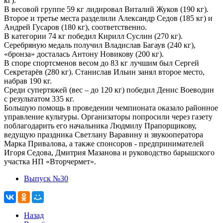
кг).
В весовой группе 59 кг лидировал Виталий Жуков (190 кг).
Второе и третье места разделили Александр Седов (185 кг) и
Андрей Гусаров (180 кг), соответственно.
В категории 74 кг победил Кирилл Суслин (270 кг).
Серебряную медаль получил Владислав Багаув (240 кг),
«бронза» досталась Антону Новикову (200 кг).
В споре спортсменов весом до 83 кг лучшим был Сергей
Секретарёв (280 кг). Станислав Ильин занял второе место,
набрав 190 кг.
Среди супертяжей (вес – до 120 кг) победил Денис Воеводин
с результатом 335 кг.
Большую помощь в проведении чемпионата оказало районное
управление культуры. Организаторы попросили через газету
поблагодарить его начальника Людмилу Прапорщикову,
ведущую праздника Светлану Варавину и звукооператора
Марка Привалова, а также спонсоров - предпринимателей
Игоря Седова, Дмитрия Мазанова и руководство барышского
участка НП «Вторчермет».
Выпуск №30
Назад