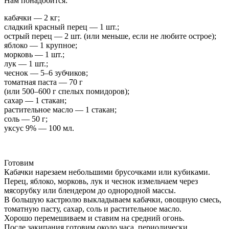
Нам понадобится:
кабачки — 2 кг;
сладкий красный перец — 1 шт.;
острый перец — 2 шт. (или меньше, если не любите острое);
яблоко — 1 крупное;
морковь — 1 шт.;
лук — 1 шт.;
чеснок — 5–6 зубчиков;
томатная паста — 70 г
(или 500–600 г спелых помидоров);
сахар — 1 стакан;
растительное масло — 1 стакан;
соль — 50 г;
уксус 9% — 100 мл.
Готовим
Кабачки нарезаем небольшими брусочками или кубиками.
Перец, яблоко, морковь, лук и чеснок измельчаем через
мясорубку или блендером до однородной массы.
В большую кастрюлю выкладываем кабачки, овощную смесь,
томатную пасту, сахар, соль и растительное масло.
Хорошо перемешиваем и ставим на средний огонь.
После закипания готовим около часа, периодически