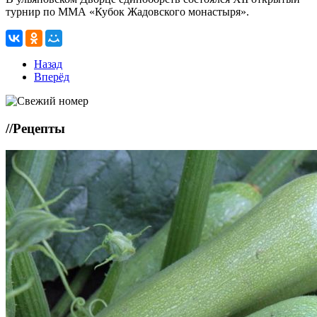
турнир по ММА «Кубок Жадовского монастыря».
Назад
Вперёд
//
Рецепты