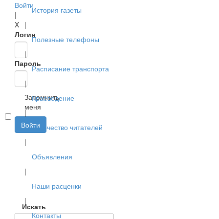
Войти
История газеты
|
X
|
Логин
Полезные телефоны
|
Пароль
Расписание транспорта
|
Запомнить
Краеведение
меня
|
Войти
Творчество читателей
|
Объявления
|
Наши расценки
|
Искать
Контакты