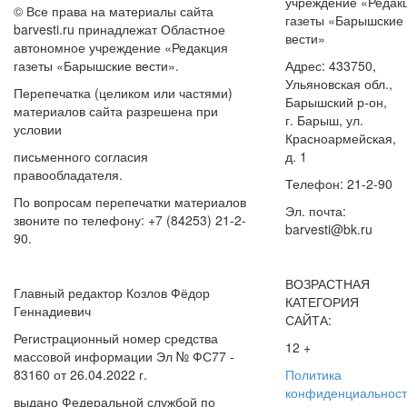
учреждение «Редак
© Все права на материалы сайта
газеты «Барышские
barvesti.ru принадлежат Областное
вести»
автономное учреждение «Редакция
газеты «Барышские вести».
Адрес: 433750,
Ульяновская обл.,
Перепечатка (целиком или частями)
Барышский р-он,
материалов сайта разрешена при
г. Барыш, ул.
условии
Красноармейская,
письменного согласия
д. 1
правообладателя.
Телефон: 21-2-90
По вопросам перепечатки материалов
Эл. почта:
звоните по телефону: +7 (84253) 21-2-
barvesti@bk.ru
90.
ВОЗРАСТНАЯ
Главный редактор Козлов Фёдор
КАТЕГОРИЯ
Геннадиевич
САЙТА:
Регистрационный номер средства
12 +
массовой информации Эл № ФС77 -
83160 от 26.04.2022 г.
Политика
конфиденциальност
выдано Федеральной службой по