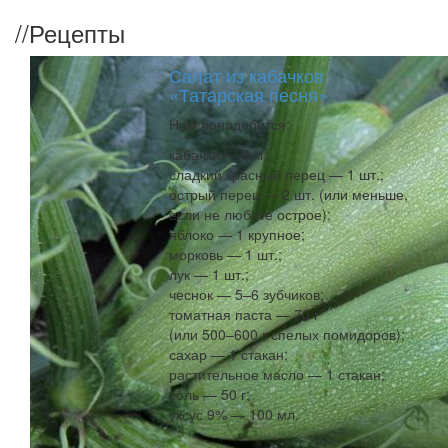
//
Рецепты
Салат из кабачков
«Татарская песня»
Нам понадобится:
кабачки — 2 кг;
сладкий красный перец — 1 шт.;
острый перец — 2 шт. (или меньше,
если не любите острое);
яблоко — 1 крупное;
морковь — 1 шт.;
лук — 1 шт.;
чеснок — 5–6 зубчиков;
томатная паста — 70 г
(или 500–600 г спелых помидоров);
сахар — 1 стакан;
растительное масло — 1 стакан;
соль — 50 г;
уксус 9% — 100 мл.