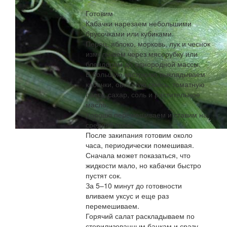
Готовим
Кабачки нарезаем небольшими
брусочками или кубиками.
Перец, яблоко, морковь, лук и чеснок
измельчаем через мясорубку или
блендером до однородной массы.
В большую кастрюлю выкладываем
кабачки, овощную смесь, томатную
пасту, сахар, соль и растительное
масло.
Хорошо перемешиваем и ставим на
средний огонь.
После закипания готовим около
часа, периодически помешивая.
Сначала может показаться, что
жидкости мало, но кабачки быстро
пустят сок.
За 5–10 минут до готовности
вливаем уксус и еще раз
перемешиваем.
Горячий салат раскладываем по
стерилизованным банкам и сразу