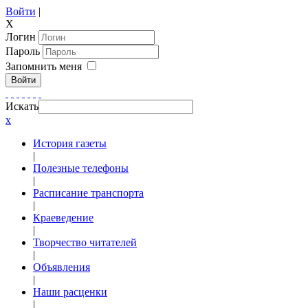
Войти
|
X
Логин
Пароль
Запомнить меня
Войти
Искать
x
История газеты
|
Полезные телефоны
|
Расписание транспорта
|
Краеведение
|
Творчество читателей
|
Объявления
|
Наши расценки
|