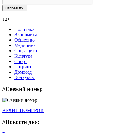
12+
Политика
Экономика
Общество
Медицина
Соцзащита
Культура
Спорт
Патриот
Домосед
Конкурсы
//
Свежий номер
АРХИВ НОМЕРОВ
//
Новости дня: