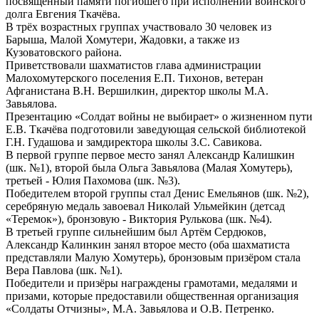
посвящённый памяти погибшего при исполнении воинского
долга Евгения Ткачёва.
В трёх возрастных группах участвовало 30 человек из
Барыша, Малой Хомутери, Жадовки, а также из
Кузоватовского района.
Приветствовали шахматистов глава администрации
Малохомутерского поселения Е.П. Тихонов, ветеран
Афганистана В.Н. Вершилкин, директор школы М.А.
Завьялова.
Презентацию «Солдат войны не выбирает» о жизненном пути
Е.В. Ткачёва подготовили заведующая сельской библиотекой
Г.Н. Гудашова и замдиректора школы З.С. Савикова.
В первой группе первое место занял Александр Калишкин
(шк. №1), второй была Ольга Завьялова (Малая Хомутерь),
третьей - Юлия Пахомова (шк. №3).
Победителем второй группы стал Денис Емельянов (шк. №2),
серебряную медаль завоевал Николай Ульмейкин (детсад
«Теремок»), бронзовую - Виктория Рулькова (шк. №4).
В третьей группе сильнейшим был Артём Сердюков,
Александр Калинкин занял второе место (оба шахматиста
представляли Малую Хомутерь), бронзовым призёром стала
Вера Павлова (шк. №1).
Победители и призёры награждены грамотами, медалями и
призами, которые предоставили общественная организация
«Солдаты Отчизны», М.А. Завьялова и О.В. Петренко.