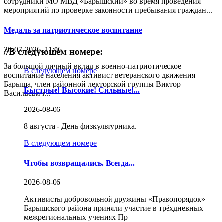
сотрудники МО МВД «Барышский» во время проведения
мероприятий по проверке законности пребывания граждан...
Медаль за патриотическое воспитание
20-07-2026, 11:06
//
В следующем номере:
За большой личный вклад в военно-патриотическое
В следующем номере
воспитание населения активист ветеранского движения
Барыша, член районной лекторской группы Виктор
Быстрые! Высокие! Сильные!...
Васильевич...
2026-08-06
8 августа - День физкультурника.
В следующем номере
Чтобы возвращались. Всегда...
2026-08-06
Активисты добровольной дружины «Правопорядок»
Барышского района приняли участие в трёхдневных
межрегиональных учениях Пр