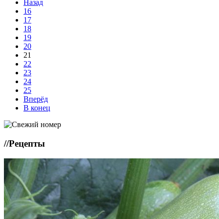
Назад
16
17
18
19
20
21
22
23
24
25
Вперёд
В конец
//
Рецепты