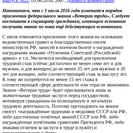
Выпуск №22
,
03.06.2016,
2067,
Добавить комментарий
Напоминаем, что с 1 июля 2016 года изменится порядок
присвоения федерального звания «Ветеран труда». Следует
поспешить в соцзащиту гражданам, имеющим основание
получить звание по пока ещё действующим основаниям.
С июля отменяется присвоение этого звания на основании
ведомственных грамот и благодарственных писем
министерств РФ, записей в военном билете о награждении
нагрудными знаками «Отличник Советской (Российской)
армии» и т.п. Увеличится необходимый для присвоения
трудовой стаж (сейчас достаточно не менее семи лет и для
мужчин, и для женщин) до не менее 25 лет для мужчин и 20
лет для женщин, либо соответствующий стаж за выслугу лет.
К тому же потребуется не менее 15 лет стажа в
соответствующей сфере деятельности или отрасли экономики.
Звание «Ветеран труда» будет присваиваться лишь за
значительные трудовые заслуги перед государством,
мотивируя гражданина на полноценную и легальную
трудовую деятельность. Поэтому претендовать на звание
смогут «награждённые орденами и медалями СССР или РФ,
либо удостоенные почётных званий СССР или РФ, либо
награждённые почётными грамотами Президента РФ, либо
знаками отличия за заслуги в труде (службе) и
продолжительную работу».