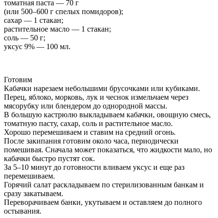
томатная паста — 70 г
(или 500–600 г спелых помидоров);
сахар — 1 стакан;
растительное масло — 1 стакан;
соль — 50 г;
уксус 9% — 100 мл.
Готовим
Кабачки нарезаем небольшими брусочками или кубиками.
Перец, яблоко, морковь, лук и чеснок измельчаем через
мясорубку или блендером до однородной массы.
В большую кастрюлю выкладываем кабачки, овощную смесь,
томатную пасту, сахар, соль и растительное масло.
Хорошо перемешиваем и ставим на средний огонь.
После закипания готовим около часа, периодически
помешивая. Сначала может показаться, что жидкости мало, но
кабачки быстро пустят сок.
За 5–10 минут до готовности вливаем уксус и еще раз
перемешиваем.
Горячий салат раскладываем по стерилизованным банкам и
сразу закатываем.
Переворачиваем банки, укутываем и оставляем до полного
остывания.