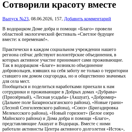
Сотворили красоту вместе
Выпуск №23
,
08.06.2026,
157,
Добавить комментарий
В водорацком Доме добра и помощи «Благо» провели
областной экологический фестиваль «Светлое будущее
вместе: к переменам!».
Практически в каждом социальном учреждении нашего
региона сейчас действуют волонтёрские объединения, в
которых активное участие принимают сами проживающие.
Так в водорацком «Благе» возникло объединение
добровольцев, взявших на себя заботу не только о территории
ставшего им домом соцгородка, но и общественно значимых
для села мест.
Пообщаться и поделиться наработками приехали к нам
сотрудники и проживающие в Добрых домах «Дубрава»
(Приозёрный), «Лесная усадьба» (Акшуат), «Добромир»
(Дальнее поле Базарносызганского района), «Новые грани»
(Лесной Сенгилеевского района), «Союз» (Бригадировка
Мелекесского района), «Новый горизонт» (Белое озеро
Майнского района) и Дома добра и помощи «Благо»,
представляющие Акшуат и Водорацк. Вместе с ними
работали активисты Центра активного долголетия «Исток»,