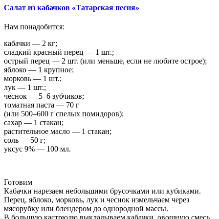
Салат из кабачков «Татарская песня»
Нам понадобится:
кабачки — 2 кг;
сладкий красный перец — 1 шт.;
острый перец — 2 шт. (или меньше, если не любите острое);
яблоко — 1 крупное;
морковь — 1 шт.;
лук — 1 шт.;
чеснок — 5–6 зубчиков;
томатная паста — 70 г
(или 500–600 г спелых помидоров);
сахар — 1 стакан;
растительное масло — 1 стакан;
соль — 50 г;
уксус 9% — 100 мл.
Готовим
Кабачки нарезаем небольшими брусочками или кубиками.
Перец, яблоко, морковь, лук и чеснок измельчаем через
мясорубку или блендером до однородной массы.
В большую кастрюлю выкладываем кабачки, овощную смесь,