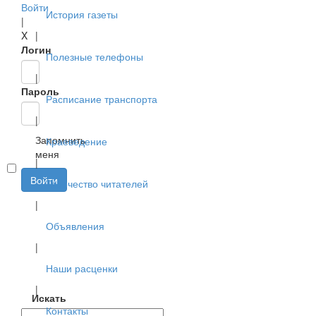
Войти
История газеты
|
X
|
Логин
Полезные телефоны
|
Пароль
Расписание транспорта
|
Запомнить
Краеведение
меня
|
Войти
Творчество читателей
|
Объявления
|
Наши расценки
|
Искать
Контакты