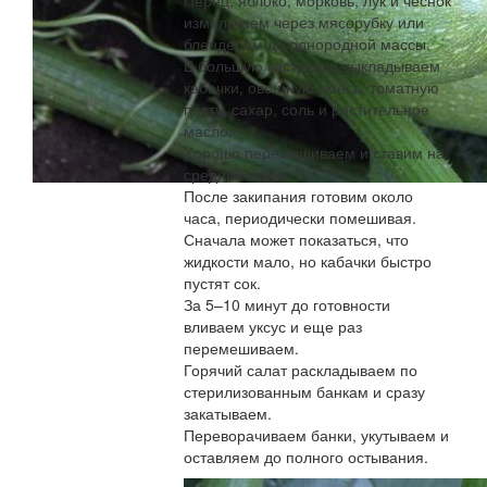
измельчаем через мясорубку или
блендером до однородной массы.
В большую кастрюлю выкладываем
кабачки, овощную смесь, томатную
пасту, сахар, соль и растительное
масло.
Хорошо перемешиваем и ставим на
средний огонь.
После закипания готовим около
часа, периодически помешивая.
Сначала может показаться, что
жидкости мало, но кабачки быстро
пустят сок.
За 5–10 минут до готовности
вливаем уксус и еще раз
перемешиваем.
Горячий салат раскладываем по
стерилизованным банкам и сразу
закатываем.
Переворачиваем банки, укутываем и
оставляем до полного остывания.