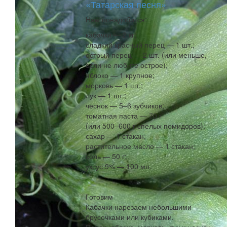
«Татарская песня»
Нам понадобится:
кабачки — 2 кг;
сладкий красный перец — 1 шт.;
острый перец — 2 шт. (или меньше,
если не любите острое);
яблоко — 1 крупное;
морковь — 1 шт.;
лук — 1 шт.;
чеснок — 5–6 зубчиков;
томатная паста — 70 г
(или 500–600 г спелых помидоров);
сахар — 1 стакан;
растительное масло — 1 стакан;
соль — 50 г;
уксус 9% — 100 мл.
Готовим
Кабачки нарезаем небольшими
брусочками или кубиками.
Перец, яблоко, морковь, лук и чеснок