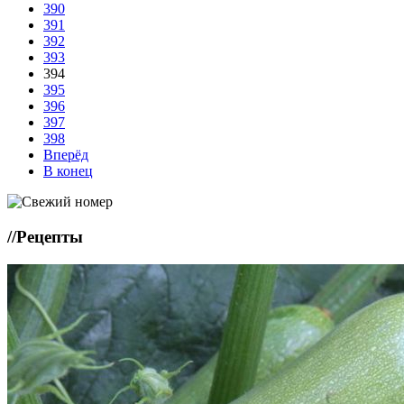
390
391
392
393
394
395
396
397
398
Вперёд
В конец
//
Рецепты