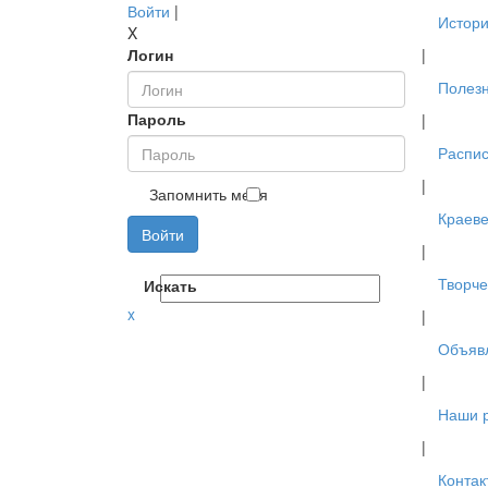
Войти
|
Истори
X
Логин
|
Полез
Пароль
|
Распис
|
Запомнить меня
Краев
Войти
|
Творче
Искать
x
|
Объяв
|
Наши 
|
Контак