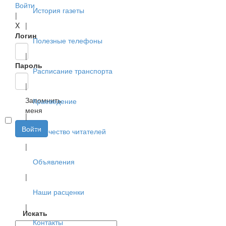
Войти
История газеты
|
X
|
Логин
Полезные телефоны
|
Пароль
Расписание транспорта
|
Запомнить
Краеведение
меня
|
Войти
Творчество читателей
|
Объявления
|
Наши расценки
|
Искать
Контакты