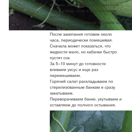
кабачки, овощную смесь, томатную
пасту, сахар, соль и растительное
масло.
Хорошо перемешиваем и ставим на
средний огонь.
После закипания готовим около
часа, периодически помешивая.
Сначала может показаться, что
жидкости мало, но кабачки быстро
пустят сок.
За 5–10 минут до готовности
вливаем уксус и еще раз
перемешиваем.
Горячий салат раскладываем по
стерилизованным банкам и сразу
закатываем.
Переворачиваем банки, укутываем и
оставляем до полного остывания.