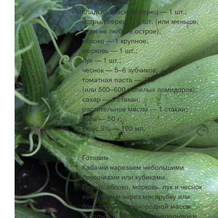
кабачки — 2 кг;
сладкий красный перец — 1 шт.;
острый перец — 2 шт. (или меньше,
если не любите острое);
яблоко — 1 крупное;
морковь — 1 шт.;
лук — 1 шт.;
чеснок — 5–6 зубчиков;
томатная паста — 70 г
(или 500–600 г спелых помидоров);
сахар — 1 стакан;
растительное масло — 1 стакан;
соль — 50 г;
уксус 9% — 100 мл.
Готовим
Кабачки нарезаем небольшими
брусочками или кубиками.
Перец, яблоко, морковь, лук и чеснок
измельчаем через мясорубку или
блендером до однородной массы.
В большую кастрюлю выкладываем