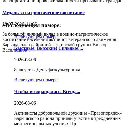
мероприятий по проверке законности пребывания граждан...
Медаль за патриотическое воспитание
20-07-2026, 11:06
//
В следующем номере:
За большой личный вклад в военно-патриотическое
В следующем номере
воспитание населения активист ветеранского движения
Барыша, член районной лекторской группы Виктор
Быстрые! Высокие! Сильные!...
Васильевич...
2026-08-06
8 августа - День физкультурника.
В следующем номере
Чтобы возвращались. Всегда...
2026-08-06
Активисты добровольной дружины «Правопорядок»
Барышского района приняли участие в трёхдневных
межрегиональных учениях Пр