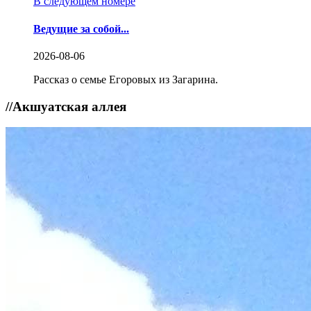
В следующем номере
Ведущие за собой...
2026-08-06
Рассказ о семье Егоровых из Загарина.
//
Акшуатская аллея