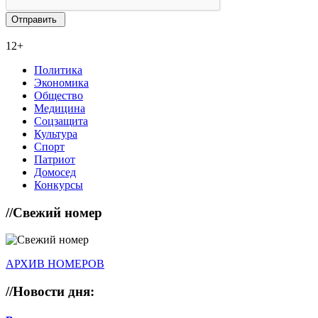
12+
Политика
Экономика
Общество
Медицина
Соцзащита
Культура
Спорт
Патриот
Домосед
Конкурсы
//
Свежий номер
АРХИВ НОМЕРОВ
//
Новости дня: