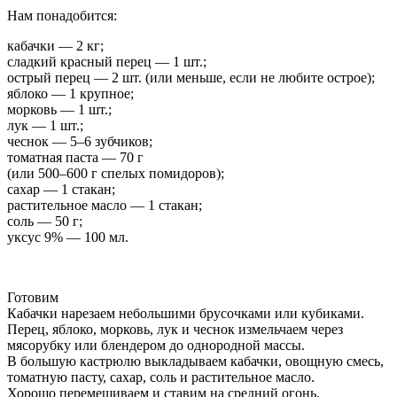
Нам понадобится:
кабачки — 2 кг;
сладкий красный перец — 1 шт.;
острый перец — 2 шт. (или меньше, если не любите острое);
яблоко — 1 крупное;
морковь — 1 шт.;
лук — 1 шт.;
чеснок — 5–6 зубчиков;
томатная паста — 70 г
(или 500–600 г спелых помидоров);
сахар — 1 стакан;
растительное масло — 1 стакан;
соль — 50 г;
уксус 9% — 100 мл.
Готовим
Кабачки нарезаем небольшими брусочками или кубиками.
Перец, яблоко, морковь, лук и чеснок измельчаем через
мясорубку или блендером до однородной массы.
В большую кастрюлю выкладываем кабачки, овощную смесь,
томатную пасту, сахар, соль и растительное масло.
Хорошо перемешиваем и ставим на средний огонь.