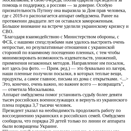
помощь и поддержку, а россиян — за доверие. Особую
признательность Путину она выразила за Дом прав человека,
где с 2019-го располагается аппарат омбудсмена. Ранее на
протяжении двадцати лет он оставался замороженным.
Большое внимание на встрече уделили украинскому кризису и
СВО.
"Благодаря взаимодействию с Министерством обороны, с
ФСБ, с нашими спецслужбами нам удалось выстроить очень
непростые, но результативные отношения с украинской
стороной по взаимному посещению пленных, с тем чтобы
минимизировать возможность издевательств, унижений,
применения незаконных методов. Направление им посылок,
вот здесь (на фото. — Прим. ред.) — это буквально из лагеря,
наши пленные получили посылки, в которых теплые вещи,
продукты, а самое главное, письма из дома с открытками. <...>
Это, конечно, очень важно, но важнее всего — возвращать",
— отметила Москалькова.
Аппарат омбудсмена помог установить судьбу более девяти
тысяч российских военнослужащих и вернуть из украинского
плена порядка 3,7 тысячи человек.
Президент указал на необходимость продолжить работу по
воссоединению украинских и российских семей. Омбудсмен
сообщила, что порядка 20 детей только по линии ее аппарата
были возвращены Украине.