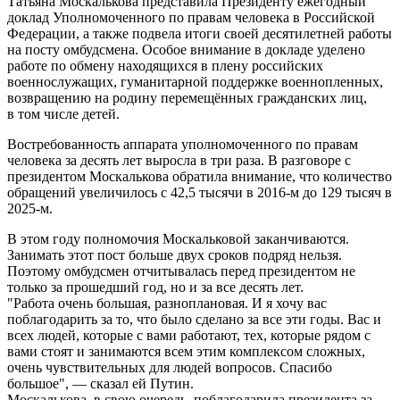
Татьяна Москалькова представила Президенту ежегодный
доклад Уполномоченного по правам человека в Российской
Федерации, а также подвела итоги своей десятилетней работы
на посту омбудсмена. Особое внимание в докладе уделено
работе по обмену находящихся в плену российских
военнослужащих, гуманитарной поддержке военнопленных,
возвращению на родину перемещённых гражданских лиц,
в том числе детей.
Востребованность аппарата уполномоченного по правам
человека за десять лет выросла в три раза. В разговоре с
президентом Москалькова обратила внимание, что количество
обращений увеличилось с 42,5 тысячи в 2016-м до 129 тысяч в
2025-м.
В этом году полномочия Москальковой заканчиваются.
Занимать этот пост больше двух сроков подряд нельзя.
Поэтому омбудсмен отчитывалась перед президентом не
только за прошедший год, но и за все десять лет.
"Работа очень большая, разноплановая. И я хочу вас
поблагодарить за то, что было сделано за все эти годы. Вас и
всех людей, которые с вами работают, тех, которые рядом с
вами стоят и занимаются всем этим комплексом сложных,
очень чувствительных для людей вопросов. Спасибо
большое", — сказал ей Путин.
Москалькова, в свою очередь, поблагодарила президента за