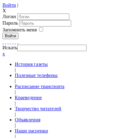
Войти
|
X
Логин
Пароль
Запомнить меня
Войти
Искать
x
История газеты
|
Полезные телефоны
|
Расписание транспорта
|
Краеведение
|
Творчество читателей
|
Объявления
|
Наши расценки
|