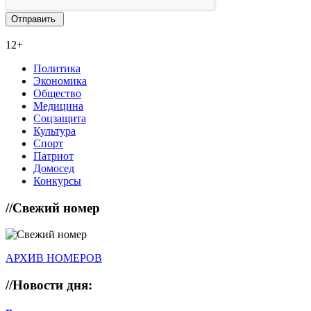
12+
Политика
Экономика
Общество
Медицина
Соцзащита
Культура
Спорт
Патриот
Домосед
Конкурсы
//
Свежий номер
АРХИВ НОМЕРОВ
//
Новости дня: