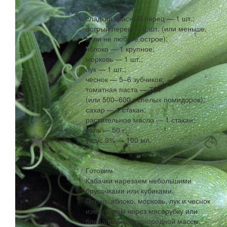
кабачки — 2 кг;
сладкий красный перец — 1 шт.;
острый перец — 2 шт. (или меньше,
если не любите острое);
яблоко — 1 крупное;
морковь — 1 шт.;
лук — 1 шт.;
чеснок — 5–6 зубчиков;
томатная паста — 70 г
(или 500–600 г спелых помидоров);
сахар — 1 стакан;
растительное масло — 1 стакан;
соль — 50 г;
уксус 9% — 100 мл.
Готовим
Кабачки нарезаем небольшими
брусочками или кубиками.
Перец, яблоко, морковь, лук и чеснок
измельчаем через мясорубку или
блендером до однородной массы.