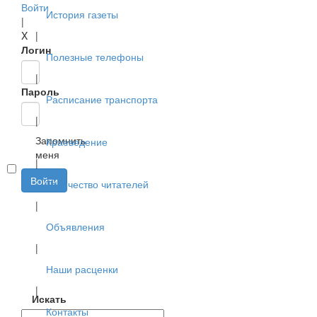
Войти
История газеты
|
X
|
Логин
Полезные телефоны
|
Пароль
Расписание транспорта
|
Запомнить
Краеведение
меня
|
Войти
Творчество читателей
|
Объявления
|
Наши расценки
|
Искать
Контакты