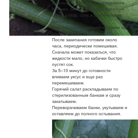
В большую кастрюлю выкладываем
кабачки, овощную смесь, томатную
пасту, сахар, соль и растительное
масло.
Хорошо перемешиваем и ставим на
средний огонь.
После закипания готовим около
часа, периодически помешивая.
Сначала может показаться, что
жидкости мало, но кабачки быстро
пустят сок.
За 5–10 минут до готовности
вливаем уксус и еще раз
перемешиваем.
Горячий салат раскладываем по
стерилизованным банкам и сразу
закатываем.
Переворачиваем банки, укутываем и
оставляем до полного остывания.