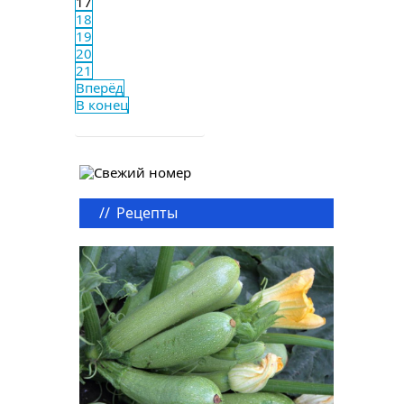
17
18
19
20
21
Вперёд
В конец
//
Рецепты