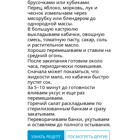
брусочками или кубиками.
Перец, яблоко, морковь, лук и
чеснок измельчаем через
мясорубку или блендером до
однородной массы.
В большую кастрюлю
выкладываем кабачки, овощную
смесь, томатную пасту, сахар, соль
и растительное масло.
Хорошо перемешиваем и ставим на
средний огонь.
После закипания готовим около
часа, периодически помешивая.
Сначала может показаться, что
жидкости мало, но кабачки быстро
пустят сок.
За 5–10 минут до готовности
вливаем уксус и еще раз
перемешиваем.
Горячий салат раскладываем по
стерилизованным банкам и сразу
закатываем.
Переворачиваем банки, укутываем
и оставляем до полного остывания.
УЗНАТЬ РЕЦЕПТ
ПОСМОТРЕТЬ ДРУГИЕ