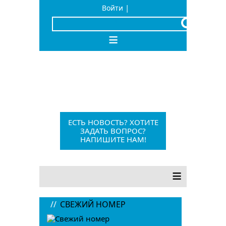
|
Войти
x
≡
Барыш, Красноармейская, 1
+7 (84253) 21-1-56
barvesti@bk.ru
ЕСТЬ НОВОСТЬ? ХОТИТЕ
ЗАДАТЬ ВОПРОС?
НАПИШИТЕ НАМ!
12+
≡
//
СВЕЖИЙ НОМЕР