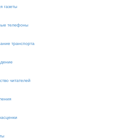
я газеты
ные телефоны
ание транспорта
едение
ство читателей
ления
расценки
ты