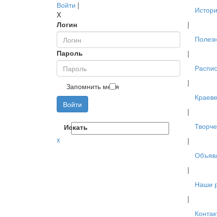
Войти
|
Истори
X
Логин
|
Полез
Пароль
|
Распис
|
Запомнить меня
Краев
Войти
|
Творче
Искать
x
|
Объяв
|
Наши 
|
Контак