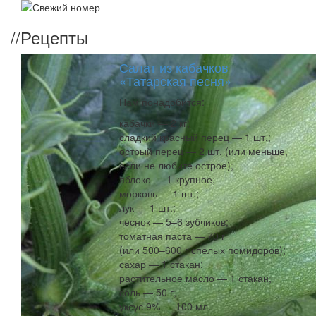
//
Рецепты
Салат из кабачков
«Татарская песня»
Нам понадобится:
кабачки — 2 кг;
сладкий красный перец — 1 шт.;
острый перец — 2 шт. (или меньше,
если не любите острое);
яблоко — 1 крупное;
морковь — 1 шт.;
лук — 1 шт.;
чеснок — 5–6 зубчиков;
томатная паста — 70 г
(или 500–600 г спелых помидоров);
сахар — 1 стакан;
растительное масло — 1 стакан;
соль — 50 г;
уксус 9% — 100 мл.