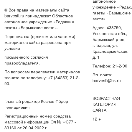
автономное
учреждение «Редак
© Все права на материалы сайта
газеты «Барышские
barvesti.ru принадлежат Областное
вести»
автономное учреждение «Редакция
газеты «Барышские вести».
Адрес: 433750,
Ульяновская обл.,
Перепечатка (целиком или частями)
Барышский р-он,
материалов сайта разрешена при
г. Барыш, ул.
условии
Красноармейская,
письменного согласия
д. 1
правообладателя.
Телефон: 21-2-90
По вопросам перепечатки материалов
Эл. почта:
звоните по телефону: +7 (84253) 21-2-
barvesti@bk.ru
90.
ВОЗРАСТНАЯ
Главный редактор Козлов Фёдор
КАТЕГОРИЯ
Геннадиевич
САЙТА:
Регистрационный номер средства
12 +
массовой информации Эл № ФС77 -
83160 от 26.04.2022 г.