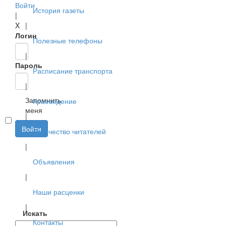
Войти
История газеты
|
X
|
Логин
Полезные телефоны
|
Пароль
Расписание транспорта
|
Запомнить
Краеведение
меня
|
Войти
Творчество читателей
|
Объявления
|
Наши расценки
|
Искать
Контакты