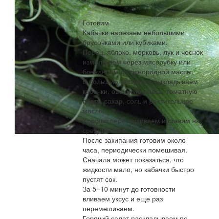
Готовим
Кабачки нарезаем небольшими
брусочками или кубиками.
Перец, яблоко, морковь, лук и чеснок
измельчаем через мясорубку или
блендером до однородной массы.
В большую кастрюлю выкладываем
кабачки, овощную смесь, томатную
пасту, сахар, соль и растительное
масло.
Хорошо перемешиваем и ставим на
средний огонь.
После закипания готовим около
часа, периодически помешивая.
Сначала может показаться, что
жидкости мало, но кабачки быстро
пустят сок.
За 5–10 минут до готовности
вливаем уксус и еще раз
перемешиваем.
Горячий салат раскладываем по