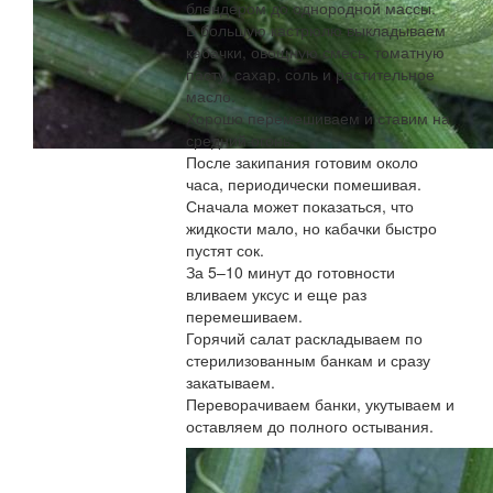
блендером до однородной массы.
В большую кастрюлю выкладываем
кабачки, овощную смесь, томатную
пасту, сахар, соль и растительное
масло.
Хорошо перемешиваем и ставим на
средний огонь.
После закипания готовим около
часа, периодически помешивая.
Сначала может показаться, что
жидкости мало, но кабачки быстро
пустят сок.
За 5–10 минут до готовности
вливаем уксус и еще раз
перемешиваем.
Горячий салат раскладываем по
стерилизованным банкам и сразу
закатываем.
Переворачиваем банки, укутываем и
оставляем до полного остывания.