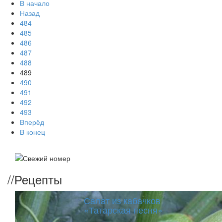
В начало
Назад
484
485
486
487
488
489
490
491
492
493
Вперёд
В конец
//
Рецепты
Салат из кабачков
«Татарская песня»