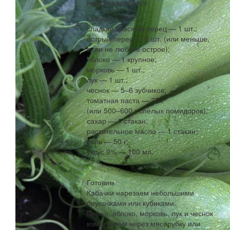
Нам понадобится:
кабачки — 2 кг;
сладкий красный перец — 1 шт.;
острый перец — 2 шт. (или меньше,
если не любите острое);
яблоко — 1 крупное;
морковь — 1 шт.;
лук — 1 шт.;
чеснок — 5–6 зубчиков;
томатная паста — 70 г
(или 500–600 г спелых помидоров);
сахар — 1 стакан;
растительное масло — 1 стакан;
соль — 50 г;
уксус 9% — 100 мл.
Готовим
Кабачки нарезаем небольшими
брусочками или кубиками.
Перец, яблоко, морковь, лук и чеснок
измельчаем через мясорубку или