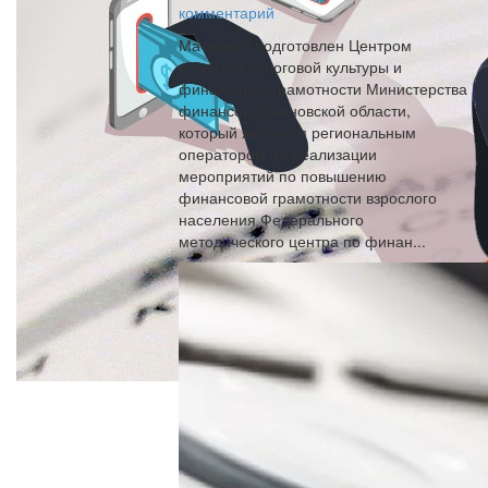
комментарий
Материал подготовлен Центром
развития налоговой культуры и
финансовой грамотности Министерства
финансов Ульяновской области,
который является региональным
оператором по реализации
мероприятий по повышению
финансовой грамотности взрослого
населения Федерального
методического центра по финан...