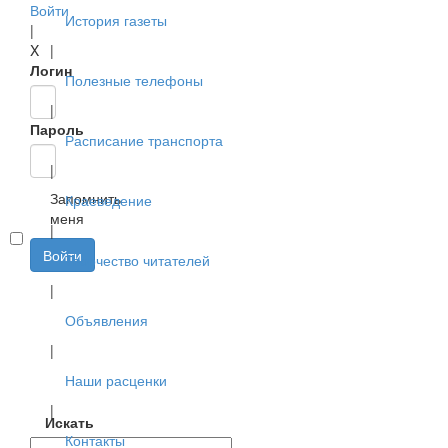
Войти
История газеты
|
X
|
Логин
Полезные телефоны
|
Пароль
Расписание транспорта
|
Запомнить
Краеведение
меня
|
Войти
Творчество читателей
|
Объявления
|
Наши расценки
|
Искать
Контакты