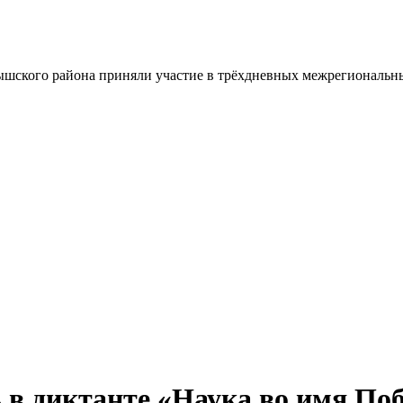
шского района приняли участие в трёхдневных межрегиональн
 в диктанте «Наука во имя По