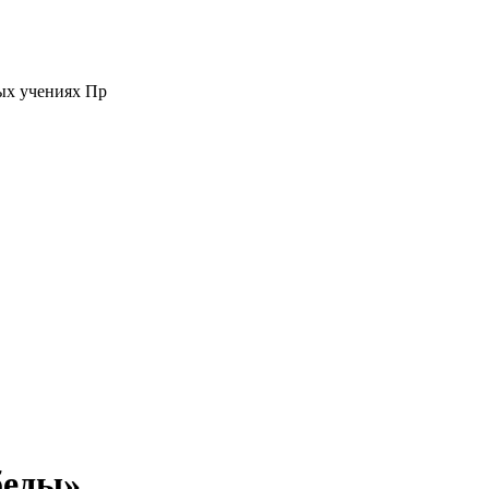
ых учениях Пр
беды»