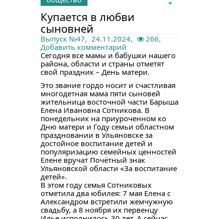
Купается в любви
сыновней
Выпуск №47
,
24.11.2024,
266,
Добавить комментарий
Сегодня все мамы и бабушки нашего
района, области и страны отметят
свой праздник – День матери.
Это звание гордо носит и счастливая
многодетная мама пяти сыновей
жительница восточной части Барыша
Елена Ивановна Сотникова. В
понедельник на приуроченном ко
Дню матери и Году семьи областном
праздновании в Ульяновске за
достойное воспитание детей и
популяризацию семейных ценностей
Елене вручат Почётный знак
Ульяновской области «За воспитание
детей».
В этом году семья Сотниковых
отметила два юбилея: 7 мая Елена с
Александром встретили жемчужную
свадьбу, а 8 ноября их первенцу
Илье исполнилось 30 лет. А сейчас