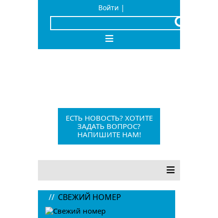
|
Войти
x
≡
Барыш, Красноармейская, 1
+7 (84253) 21-1-56
barvesti@bk.ru
ЕСТЬ НОВОСТЬ? ХОТИТЕ
ЗАДАТЬ ВОПРОС?
НАПИШИТЕ НАМ!
12+
≡
//
СВЕЖИЙ НОМЕР