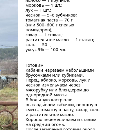
яблоко — 1 крупное;
морковь — 1 шт.;
лук — 1 шт.;
чеснок — 5–6 зубчиков;
томатная паста — 70 г
(или 500–600 г спелых
помидоров);
сахар — 1 стакан;
растительное масло — 1 стакан;
соль — 50 г;
уксус 9% — 100 мл.
Готовим
Кабачки нарезаем небольшими
брусочками или кубиками.
Перец, яблоко, морковь, лук и
чеснок измельчаем через
мясорубку или блендером до
однородной массы.
В большую кастрюлю
выкладываем кабачки, овощную
смесь, томатную пасту, сахар, соль
и растительное масло.
Хорошо перемешиваем и ставим
на средний огонь.
После закипания готовим около