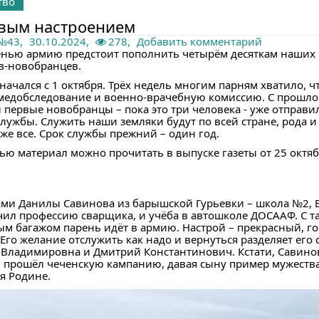
тво
вым настроением
 №43
,
30.10.2024,
278,
Добавить комментарий
енью армию предстоит пополнить четырём десяткам наших
в-новобранцев.
начался с 1 октября. Трёх недель многим парням хватило, ч
медобследование и военно-врачебную комиссию. С прошло
 первые новобранцы – пока это три человека - уже отправи
службы. Служить наши земляки будут по всей стране, рода 
же все. Срок службы прежний – один год.
ью материал можно прочитать в выпуске газеты от 25 октяб
ами Данилы Савинова из барышской Гурьевки – школа №2, Б
чил профессию сварщика, и учёба в автошколе ДОСААФ. С т
ым багажом парень идёт в армию. Настрой – прекрасный, г
Его желание отслужить как надо и вернуться разделяет его 
 Владимировна и Дмитрий Константинович. Кстати, Савино
 прошёл чеченскую кампанию, давая сыну пример мужества
я Родине.