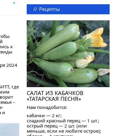
//
Рецепты
тобы
й
лись к
и виды
ря 2024
ИТТ, где
аким
САЛАТ ИЗ КАБАЧКОВ
оворит
«ТАТАРСКАЯ ПЕСНЯ»
семья –
в-
Нам понадобится:
 и
кабачки — 2 кг;
сладкий красный перец — 1 шт.;
острый перец — 2 шт. (или
меньше, если не любите острое);