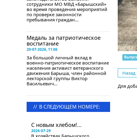
сотрудники МО МВД «Барышский»
во время проведения мероприятий
по проверке законности
пребывания граждан...
Медаль за патриотическое
воспитание
20-07-2026, 11:06
За большой личный вклад в
Выпус
военно-патриотическое воспитание
населения активист ветеранского
Назад
движения Барыша, член районной
лекторской группы Виктор
Васильевич...
Для доб
//
В СЛЕДУЮЩЕМ НОМЕРЕ:
в следующем номере
С новым хлебом!...
2026-07-29
В хозяйствах Барышского