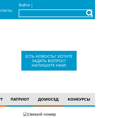
|
Войти
НТАКТЫ
x
Барыш, Красноармейская, 1
+7 (84253) 21-1-56
barvesti@bk.ru
ЕСТЬ НОВОСТЬ? ХОТИТЕ
ЗАДАТЬ ВОПРОС?
НАПИШИТЕ НАМ!
12+
РТ
ПАТРИОТ
ДОМОСЕД
КОНКУРСЫ