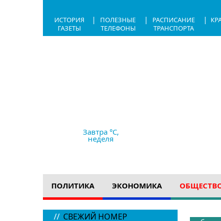
|
|
|
ИСТОРИЯ
ПОЛЕЗНЫЕ
РАСПИСАНИЕ
КР
ГАЗЕТЫ
ТЕЛЕФОНЫ
ТРАНСПОРТА
6.08.2026,
07:26
+24 °C
ясно
Ветер
2.35 м/с
764 мм рт с
Завтра °C,
неделя
ПОЛИТИКА
ЭКОНОМИКА
ОБЩЕСТВ
//
СВЕЖИЙ НОМЕР