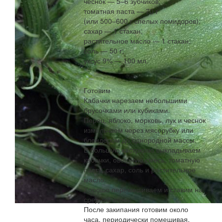
чеснок — 5–6 зубчиков;
томатная паста — 70 г
(или 500–600 г спелых помидоров);
сахар — 1 стакан;
растительное масло — 1 стакан;
соль — 50 г;
уксус 9% — 100 мл.
Готовим
Кабачки нарезаем небольшими
брусочками или кубиками.
Перец, яблоко, морковь, лук и чеснок
измельчаем через мясорубку или
блендером до однородной массы.
В большую кастрюлю выкладываем
кабачки, овощную смесь, томатную
пасту, сахар, соль и растительное
масло.
Хорошо перемешиваем и ставим на
средний огонь.
После закипания готовим около
часа, периодически помешивая.