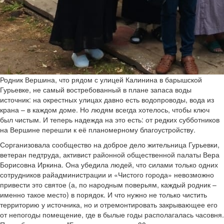
Родник Вершина, что рядом с улицей Калинина в барышской
Гурьевке, не самый востребованный в плане запаса воды
источник: на окрестных улицах давно есть водопроводы, вода из
крана – в каждом доме. Но людям всегда хотелось, чтобы ключ
был чистым. И теперь надежда на это есть: от редких субботников
на Вершине перешли к её планомерному благоустройству.
Сорганизовала сообщество на доброе дело жительница Гурьевки,
ветеран педтруда, активист районной общественной палаты Вера
Борисовна Иркина. Она убедила людей, что силами только одних
сотрудников райадминистрации и «Чистого города» невозможно
привести это святое (а, по народным поверьям, каждый родник –
именно такое место) в порядок. И что нужно не только чистить
территорию у источника, но и отремонтировать закрывающее его
от непогоды помещение, где в былые годы располагалась часовня.