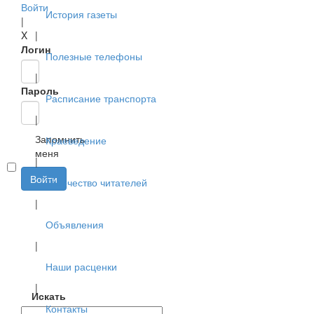
Войти
История газеты
|
X
|
Логин
Полезные телефоны
|
Пароль
Расписание транспорта
|
Запомнить
Краеведение
меня
|
Войти
Творчество читателей
|
Объявления
|
Наши расценки
|
Искать
Контакты