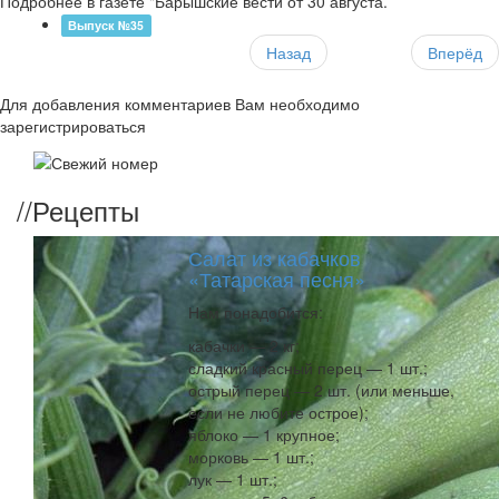
Подробнее в газете "Барышские вести от 30 августа.
Выпуск №35
Назад
Вперёд
Для добавления комментариев Вам необходимо
зарегистрироваться
//
Рецепты
Салат из кабачков
«Татарская песня»
Нам понадобится:
кабачки — 2 кг;
сладкий красный перец — 1 шт.;
острый перец — 2 шт. (или меньше,
если не любите острое);
яблоко — 1 крупное;
морковь — 1 шт.;
лук — 1 шт.;