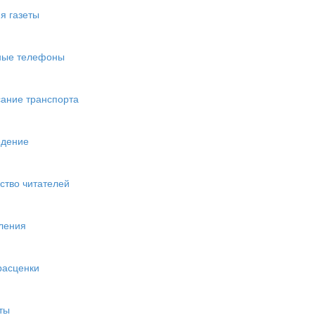
я газеты
ные телефоны
ание транспорта
едение
ство читателей
ления
расценки
ты