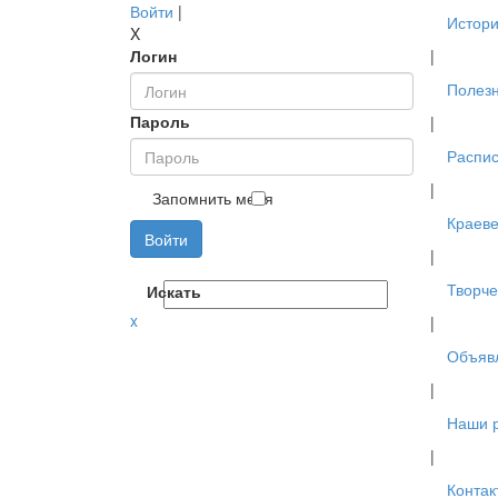
Войти
|
Истори
X
Логин
|
Полез
Пароль
|
Распис
|
Запомнить меня
Краев
Войти
|
Творче
Искать
x
|
Объяв
|
Наши 
|
Контак