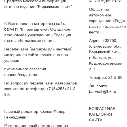
Средство массовой информации
© УЧРЕДИТЕЛЬ:
сетевое издание "Барышские вести"
Областное
автономное
учреждение «Редак
© Все права на материалы сайта
газеты «Барышские
barvesti.ru принадлежат Областное
вести»
автономное учреждение «Редакция
газеты «Барышские вести».
Адрес: 433750,
Ульяновская обл.,
Перепечатка (целиком или частями)
Барышский р-он,
материалов сайта разрешена при
г. Барыш, ул.
условии
Красноармейская,
письменного согласия
д. 1
правообладателя.
Телефон: 21-2-90
По вопросам перепечатки материалов
Эл. почта:
звоните по телефону: +7 (84253) 21-2-
barvesti@bk.ru
90.
ВОЗРАСТНАЯ
Главный редактор Козлов Фёдор
КАТЕГОРИЯ
Геннадиевич
САЙТА:
Регистрационный номер средства