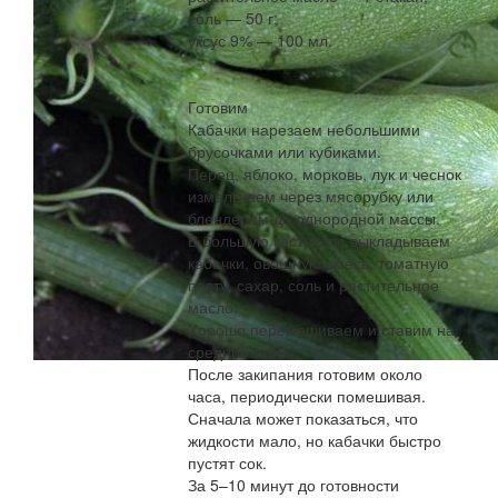
соль — 50 г;
уксус 9% — 100 мл.
Готовим
Кабачки нарезаем небольшими
брусочками или кубиками.
Перец, яблоко, морковь, лук и чеснок
измельчаем через мясорубку или
блендером до однородной массы.
В большую кастрюлю выкладываем
кабачки, овощную смесь, томатную
пасту, сахар, соль и растительное
масло.
Хорошо перемешиваем и ставим на
средний огонь.
После закипания готовим около
часа, периодически помешивая.
Сначала может показаться, что
жидкости мало, но кабачки быстро
пустят сок.
За 5–10 минут до готовности