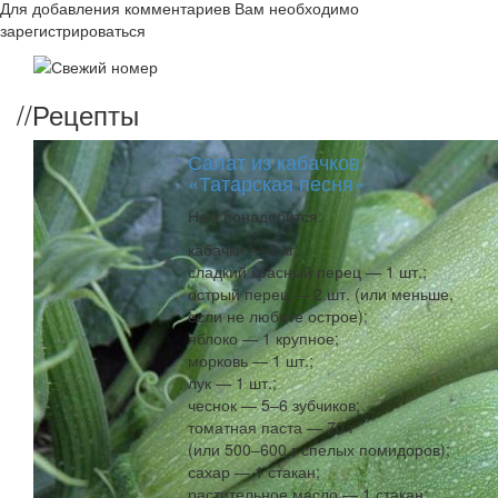
Для добавления комментариев Вам необходимо
зарегистрироваться
//
Рецепты
Салат из кабачков
«Татарская песня»
Нам понадобится:
кабачки — 2 кг;
сладкий красный перец — 1 шт.;
острый перец — 2 шт. (или меньше,
если не любите острое);
яблоко — 1 крупное;
морковь — 1 шт.;
лук — 1 шт.;
чеснок — 5–6 зубчиков;
томатная паста — 70 г
(или 500–600 г спелых помидоров);
сахар — 1 стакан;
растительное масло — 1 стакан;