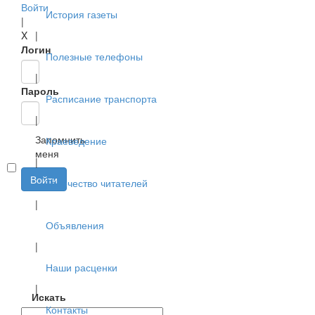
Войти
История газеты
|
X
|
Логин
Полезные телефоны
|
Пароль
Расписание транспорта
|
Запомнить
Краеведение
меня
|
Войти
Творчество читателей
|
Объявления
|
Наши расценки
|
Искать
Контакты