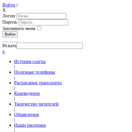
Войти
|
X
Логин
Пароль
Запомнить меня
Войти
Искать
x
История газеты
|
Полезные телефоны
|
Расписание транспорта
|
Краеведение
|
Творчество читателей
|
Объявления
|
Наши расценки
|