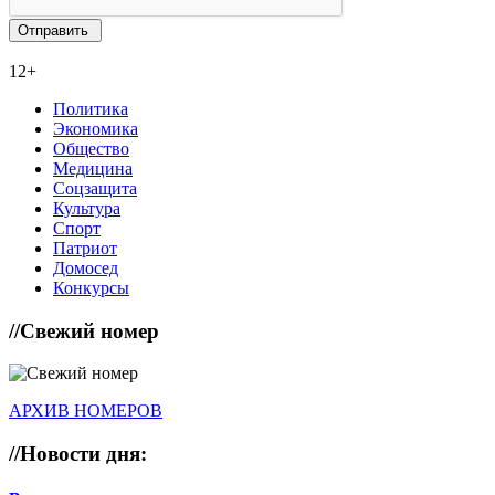
12+
Политика
Экономика
Общество
Медицина
Соцзащита
Культура
Спорт
Патриот
Домосед
Конкурсы
//
Свежий номер
АРХИВ НОМЕРОВ
//
Новости дня: