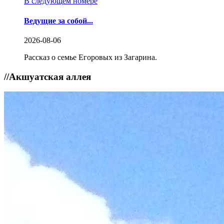
В следующем номере
Ведущие за собой...
2026-08-06
Рассказ о семье Егоровых из Загарина.
//
Акшуатская аллея