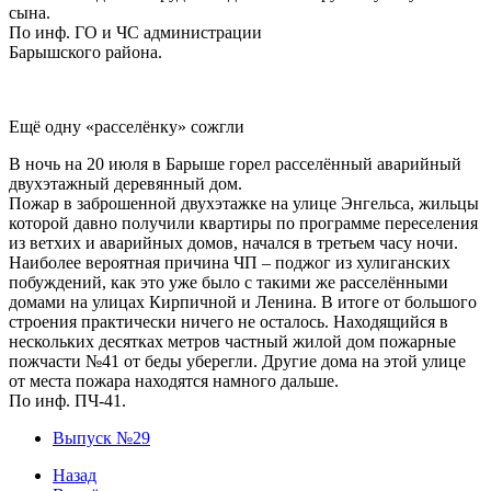
сына.
По инф. ГО и ЧС администрации
Барышского района.
Ещё одну «расселёнку» сожгли
В ночь на 20 июля в Барыше горел расселённый аварийный
двухэтажный деревянный дом.
Пожар в заброшенной двухэтажке на улице Энгельса, жильцы
которой давно получили квартиры по программе переселения
из ветхих и аварийных домов, начался в третьем часу ночи.
Наиболее вероятная причина ЧП – поджог из хулиганских
побуждений, как это уже было с такими же расселёнными
домами на улицах Кирпичной и Ленина. В итоге от большого
строения практически ничего не осталось. Находящийся в
нескольких десятках метров частный жилой дом пожарные
пожчасти №41 от беды уберегли. Другие дома на этой улице
от места пожара находятся намного дальше.
По инф. ПЧ-41.
Выпуск №29
Назад