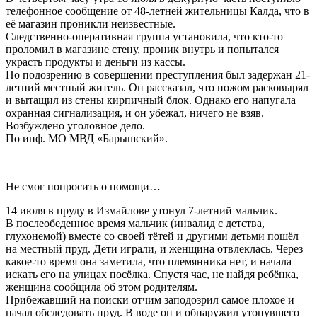
телефонное сообщение от 48-летней жительницы Калда, что в
её магазин проникли неизвестные.
Следственно-оперативная группа установила, что кто-то
проломил в магазине стену, проник внутрь и попытался
украсть продукты и деньги из кассы.
По подозрению в совершении преступления был задержан 21-
летний местный житель. Он рассказал, что ножом расковырял
и вытащил из стены кирпичный блок. Однако его напугала
охранная сигнализация, и он убежал, ничего не взяв.
Возбуждено уголовное дело.
По инф. МО МВД «Барышский».
Не смог попросить о помощи…
14 июля в пруду в Измайлове утонул 7-летний мальчик.
В послеобеденное время мальчик (инвалид с детства,
глухонемой) вместе со своей тётей и другими детьми пошёл
на местный пруд. Дети играли, и женщина отвлеклась. Через
какое-то время она заметила, что племянника нет, и начала
искать его на улицах посёлка. Спустя час, не найдя ребёнка,
женщина сообщила об этом родителям.
Прибежавший на поиски отчим заподозрил самое плохое и
начал обследовать пруд. В воде он и обнаружил утонувшего