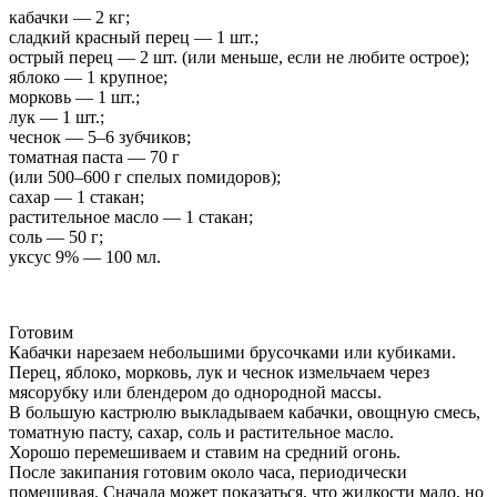
кабачки — 2 кг;
сладкий красный перец — 1 шт.;
острый перец — 2 шт. (или меньше, если не любите острое);
яблоко — 1 крупное;
морковь — 1 шт.;
лук — 1 шт.;
чеснок — 5–6 зубчиков;
томатная паста — 70 г
(или 500–600 г спелых помидоров);
сахар — 1 стакан;
растительное масло — 1 стакан;
соль — 50 г;
уксус 9% — 100 мл.
Готовим
Кабачки нарезаем небольшими брусочками или кубиками.
Перец, яблоко, морковь, лук и чеснок измельчаем через
мясорубку или блендером до однородной массы.
В большую кастрюлю выкладываем кабачки, овощную смесь,
томатную пасту, сахар, соль и растительное масло.
Хорошо перемешиваем и ставим на средний огонь.
После закипания готовим около часа, периодически
помешивая. Сначала может показаться, что жидкости мало, но