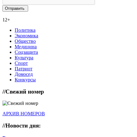
12+
Политика
Экономика
Общество
Медицина
Соцзащита
Культура
Спорт
Патриот
Домосед
Конкурсы
//
Свежий номер
АРХИВ НОМЕРОВ
//
Новости дня: