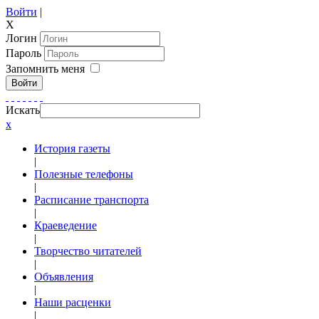
Войти
|
X
Логин
Пароль
Запомнить меня
Войти
Искать
x
История газеты
|
Полезные телефоны
|
Расписание транспорта
|
Краеведение
|
Творчество читателей
|
Объявления
|
Наши расценки
|