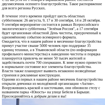
двухмесячник осеннего благоустройства. Такое распоряжение
для всего региона Русских.
В течение этого времени пройдут шесть областных
субботников: 26 августа, 9, 17 и 30 сентября, 14 и 28 октября.
9 сентября мероприятие состоится в рамках Всероссийского
экологического субботника "Зелёная Россия", а 17 сентября
будет организован областной День чистоты, приуроченный к
одноимённому событию всемирного формата.
Ожидается, что в нашем районе в месячнике благоустройства
примут участие свыше 5000 человек при поддержке 35
единиц техники, а в Ульяновской области (по информации
профильного министерства) к наведению чистоты и порядка
планируется привлечь не менее 50 тысяч жителей и
задействовать почти 700 спецмашин. К зиме нужно привести
в нормальное состояние все элементы благоустройства.
Власти также планируют выявить незаконно возведённые
строения и рекламные конструкции.
Одними из первых в нашем районе месячник благоустройства
открыли девчонки из молодёжной организации «Актив».
Вооружившись краской и кисточками, они обновили стелу с
названием парка «Юность» на улице Бебеля в Барыше.
Присоединяйтесь к добрым делам и вы!