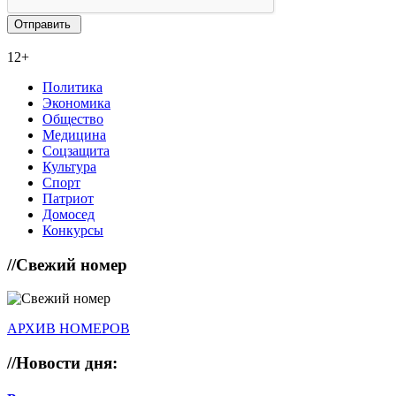
12+
Политика
Экономика
Общество
Медицина
Соцзащита
Культура
Спорт
Патриот
Домосед
Конкурсы
//
Свежий номер
АРХИВ НОМЕРОВ
//
Новости дня: