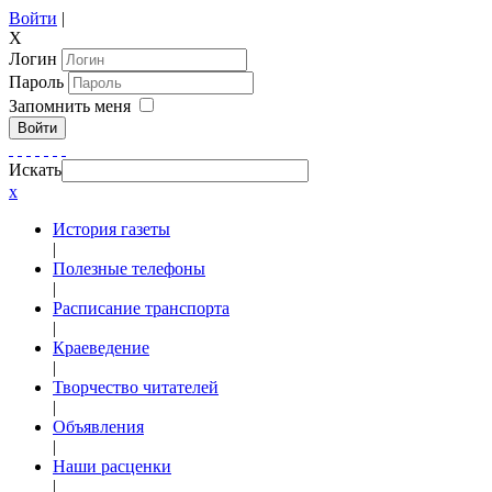
Войти
|
X
Логин
Пароль
Запомнить меня
Войти
Искать
x
История газеты
|
Полезные телефоны
|
Расписание транспорта
|
Краеведение
|
Творчество читателей
|
Объявления
|
Наши расценки
|