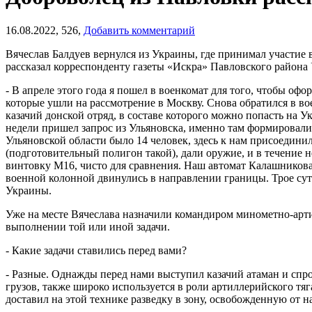
16.08.2022,
526,
Добавить комментарий
Вячеслав Балдуев вернулся из Украины, где принимал участие 
рассказал корреспонденту газеты «Искра» Павловского района 
- В апреле этого года я пошел в военкомат для того, чтобы оф
которые ушли на рассмотрение в Москву. Снова обратился в вое
казачий донской отряд, в составе которого можно попасть на У
недели пришел запрос из Ульяновска, именно там формировали 
Ульяновской области было 14 человек, здесь к нам присоединил
(подготовительный полигон такой), дали оружие, и в течение
винтовку М16, чисто для сравнения. Наш автомат Калашникова кр
военной колонной двинулись в направлении границы. Трое суто
Украины.
Уже на месте Вячеслава назначили командиром минометно-арти
выполнении той или иной задачи.
- Какие задачи ставились перед вами?
- Разные. Однажды перед нами выступил казачий атаман и спр
грузов, также широко используется в роли артиллерийского тягач
доставил на этой технике разведку в зону, освобожденную от 