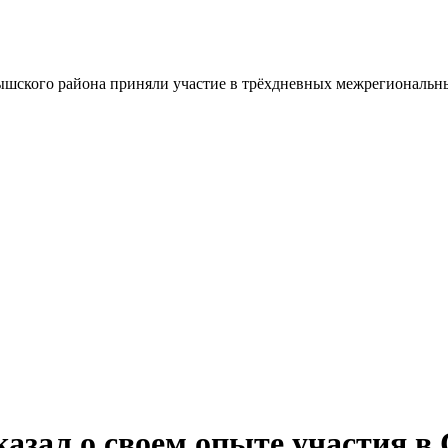
шского района приняли участие в трёхдневных межрегиональн
казал о своем опыте участия в