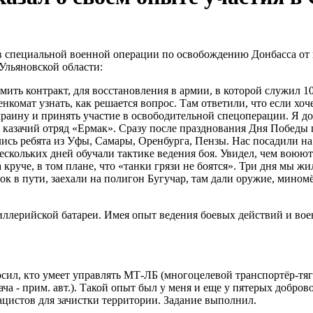
в специальной военной операции по освобождению Донбасса от н
Ульяновской области:
ормить контракт, для восстановления в армии, в которой служил 
нкомат узнать, как решается вопрос. Там ответили, что если хоч
краину и принять участие в освободительной спецоперации. Я до
казачий отряд «Ермак». Сразу после празднования Дня Победы п
ись ребята из Уфы, Самары, Оренбурга, Пензы. Нас посадили на 
 нескольких дней обучали тактике ведения боя. Увидел, чем во
уче, в том плане, что «танки грязи не боятся». Три дня мы жили
к в пути, заехали на полигон Бугучар, там дали оружие, мином
ллерийской батареи. Имея опыт ведения боевых действий и вое
осил, кто умеет управлять МТ-ЛБ (многоцелевой транспортёр-тяг
а - прим. авт.). Такой опыт был у меня и еще у пятерых добровол
нацистов для зачистки территории. Задание выполнил.