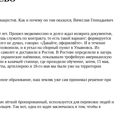
ацистов. Как и почему он там оказался, Вячеслав Геннадьевич
10 лет. Прошел медкомиссию и долго ждал возврата документов,
ешь служить по контракту, то есть такой вариант: формируется
лго не думал, говорю: «Давайте, оформляйте». И в течение
озвонили, и я уехал на сборный пункт в Ульяновск. Из
самолет и доставили в Ростов. В Ростове определили в лагерь
юют украинские наёмники, показывали трофейную американскую
 в казачьей станице, где проходили обучение, затем, 15 мая,
ёты, артиллерию и 18-го мая мы были уже на территории
нное образование, наш земляк уже сам принимал решение при
ач лёгкий бронированный, используется для перевозки людей и
ьцев. Так вот, одна из задач заключалась в том, чтобы я