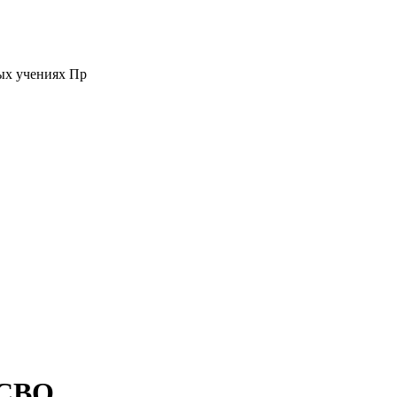
ых учениях Пр
 СВО