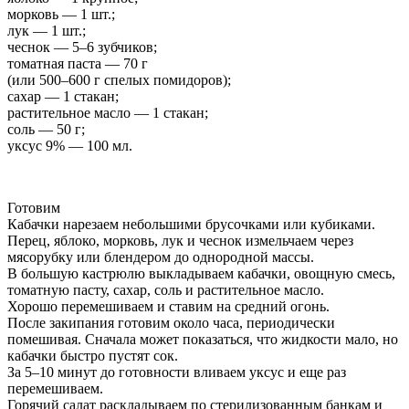
морковь — 1 шт.;
лук — 1 шт.;
чеснок — 5–6 зубчиков;
томатная паста — 70 г
(или 500–600 г спелых помидоров);
сахар — 1 стакан;
растительное масло — 1 стакан;
соль — 50 г;
уксус 9% — 100 мл.
Готовим
Кабачки нарезаем небольшими брусочками или кубиками.
Перец, яблоко, морковь, лук и чеснок измельчаем через
мясорубку или блендером до однородной массы.
В большую кастрюлю выкладываем кабачки, овощную смесь,
томатную пасту, сахар, соль и растительное масло.
Хорошо перемешиваем и ставим на средний огонь.
После закипания готовим около часа, периодически
помешивая. Сначала может показаться, что жидкости мало, но
кабачки быстро пустят сок.
За 5–10 минут до готовности вливаем уксус и еще раз
перемешиваем.
Горячий салат раскладываем по стерилизованным банкам и