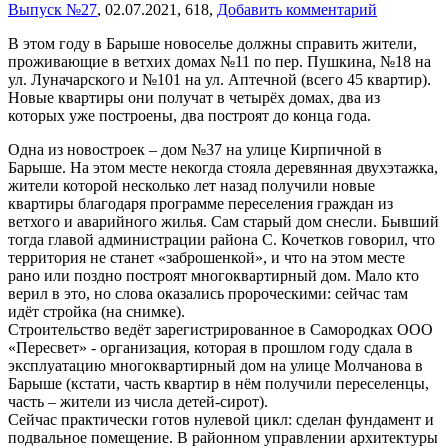
Выпуск №27
,
02.07.2021,
618,
Добавить комментарий
В этом году в Барыше новоселье должны справить жители,
проживающие в ветхих домах №11 по пер. Пушкина, №18 на
ул. Луначарского и №101 на ул. Аптечной (всего 45 квартир).
Новые квартиры они получат в четырёх домах, два из
которых уже построены, два построят до конца года.
Одна из новостроек – дом №37 на улице Кирпичной в
Барыше. На этом месте некогда стояла деревянная двухэтажка,
жители которой несколько лет назад получили новые
квартиры благодаря программе переселения граждан из
ветхого и аварийного жилья. Сам старый дом снесли. Бывший
тогда главой администрации района С. Кочетков говорил, что
территория не станет «заброшенкой», и что на этом месте
рано или поздно построят многоквартирный дом. Мало кто
верил в это, но слова оказались пророческими: сейчас там
идёт стройка (на снимке).
Строительство ведёт зарегистрированное в Самородках ООО
«Пересвет» - организация, которая в прошлом году сдала в
эксплуатацию многоквартирный дом на улице Молчанова в
Барыше (кстати, часть квартир в нём получили переселенцы,
часть – жители из числа детей-сирот).
Сейчас практически готов нулевой цикл: сделан фундамент и
подвальное помещение. В районном управлении архитектуры