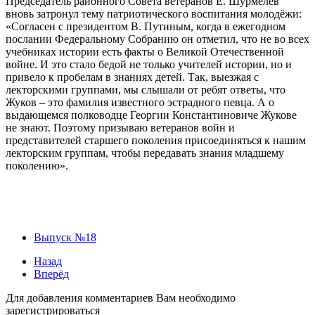
Председатель районного Совета ветеранов Е. Шурмелёв
вновь затронул тему патриотического воспитания молодёжи:
«Согласен с президентом В. Путиным, когда в ежегодном
послании Федеральному Собранию он отметил, что не во всех
учебниках истории есть факты о Великой Отечественной
войне. И это стало бедой не только учителей истории, но и
привело к пробелам в знаниях детей. Так, выезжая с
лекторскими группами, мы слышали от ребят ответы, что
Жуков – это фамилия известного эстрадного певца. А о
выдающемся полководце Георгии Константиновиче Жукове
не знают. Поэтому призываю ветеранов войн и
представителей старшего поколения присоединяться к нашим
лекторским группам, чтобы передавать знания младшему
поколению».
Выпуск №18
Назад
Вперёд
Для добавления комментариев Вам необходимо
зарегистрироваться