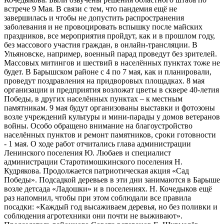
встрече 9 Мая. В связи с тем, что пандемия ещё не
завершилась и чтобы не допустить распространения
заболевания и не провоцировать вспышку после майских
праздников, все мероприятия пройдут, как и в прошлом году,
без массового участия граждан, в онлайн-трансляции. В
Ульяновске, например, военный парад проведут без зрителей.
Массовых митингов и шествий в населённых пунктах тоже не
будет. В Барышском районе с 4 по 7 мая, как и планировали,
проведут поздравления на придворовых площадках. 8 мая
организации и предприятия возложат цветы в сквере 40-летия
Победы, в других населённых пунктах – к местным
памятникам. 9 мая будут организованы выставки и фотозоны
возле учреждений культуры и мини-парады у домов ветеранов
войны. Особо обращено внимание на благоустройство
населённых пунктов и ремонт памятников, сроки готовности
- 1 мая. О ходе работ отчитались глава администрации
Ленинского поселения Ю. Любаев и специалист
администрации Старотимошкинского поселения Н.
Кудрякова. Продолжается патриотическая акция «Сад
Победы». Подсадкой деревьев в эти дни занимаются в Барыше
возле детсада «Ладошки» и в поселениях. Н. Кочедыков ещё
раз напомнил, чтобы при этом соблюдали все правила
посадки: «Каждый год высаживаем деревья, но без поливки и
соблюдения агротехники они почти не выживают».