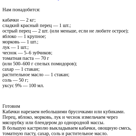
Нам понадобится:
кабачки — 2 кг;
сладкий красный перец — 1 шт.;
острый перец — 2 шт. (или меньше, если не любите острое);
яблоко — 1 крупное;
морковь — 1 шт.;
лук — 1 шт.;
чеснок — 5–6 зубчиков;
томатная паста — 70 г
(или 500–600 г спелых помидоров);
сахар — 1 стакан;
растительное масло — 1 стакан;
соль — 50 г;
уксус 9% — 100 мл.
Готовим
Кабачки нарезаем небольшими брусочками или кубиками.
Перец, яблоко, морковь, лук и чеснок измельчаем через
мясорубку или блендером до однородной массы.
В большую кастрюлю выкладываем кабачки, овощную смесь,
томатную пасту, сахар, соль и растительное масло.