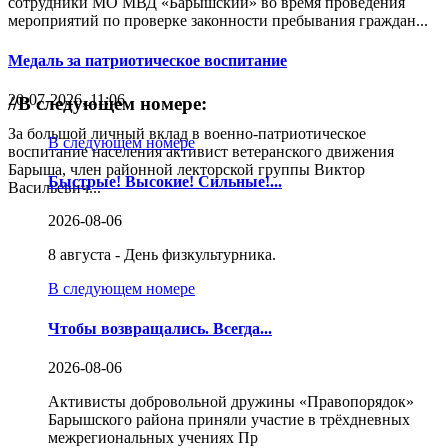
сотрудники МО МВД «Барышский» во время проведения
мероприятий по проверке законности пребывания граждан...
Медаль за патриотическое воспитание
20-07-2026, 11:06
//
В следующем номере:
За большой личный вклад в военно-патриотическое
В следующем номере
воспитание населения активист ветеранского движения
Барыша, член районной лекторской группы Виктор
Быстрые! Высокие! Сильные!...
Васильевич...
2026-08-06
8 августа - День физкультурника.
В следующем номере
Чтобы возвращались. Всегда...
2026-08-06
Активисты добровольной дружины «Правопорядок»
Барышского района приняли участие в трёхдневных
межрегиональных учениях Пр