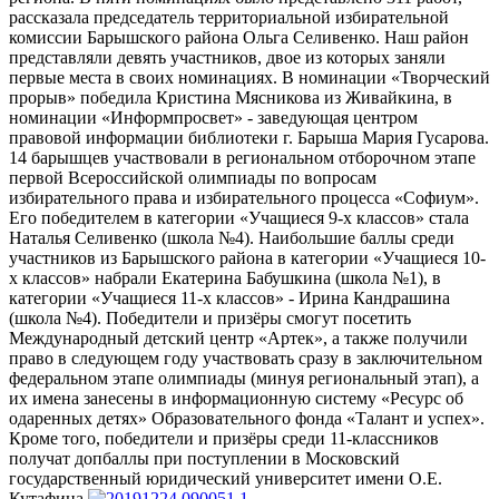
рассказала председатель территориальной избирательной
комиссии Барышского района Ольга Селивенко. Наш район
представляли девять участников, двое из которых заняли
первые места в своих номинациях. В номинации «Творческий
прорыв» победила Кристина Мясникова из Живайкина, в
номинации «Информпросвет» - заведующая центром
правовой информации библиотеки г. Барыша Мария Гусарова.
14 барышцев участвовали в региональном отборочном этапе
первой Всероссийской олимпиады по вопросам
избирательного права и избирательного процесса «Софиум».
Его победителем в категории «Учащиеся 9-х классов» стала
Наталья Селивенко (школа №4). Наибольшие баллы среди
участников из Барышского района в категории «Учащиеся 10-
х классов» набрали Екатерина Бабушкина (школа №1), в
категории «Учащиеся 11-х классов» - Ирина Кандрашина
(школа №4). Победители и призёры смогут посетить
Международный детский центр «Артек», а также получили
право в следующем году участвовать сразу в заключительном
федеральном этапе олимпиады (минуя региональный этап), а
их имена занесены в информационную систему «Ресурс об
одаренных детях» Образовательного фонда «Талант и успех».
Кроме того, победители и призёры среди 11-классников
получат допбаллы при поступлении в Московский
государственный юридический университет имени О.Е.
Кутафина.