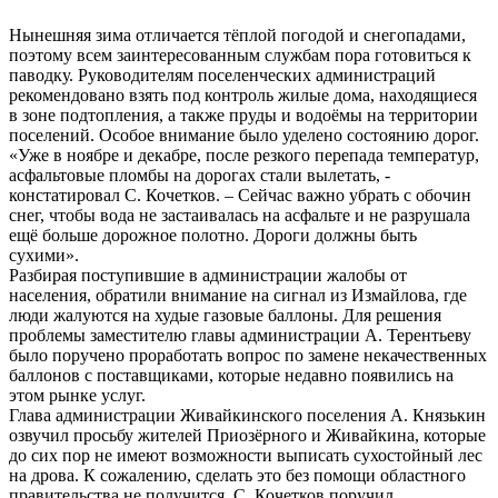
Нынешняя зима отличается тёплой погодой и снегопадами,
поэтому всем заинтересованным службам пора готовиться к
паводку. Руководителям поселенческих администраций
рекомендовано взять под контроль жилые дома, находящиеся
в зоне подтопления, а также пруды и водоёмы на территории
поселений. Особое внимание было уделено состоянию дорог.
«Уже в ноябре и декабре, после резкого перепада температур,
асфальтовые пломбы на дорогах стали вылетать, -
констатировал С. Кочетков. – Сейчас важно убрать с обочин
снег, чтобы вода не застаивалась на асфальте и не разрушала
ещё больше дорожное полотно. Дороги должны быть
сухими».
Разбирая поступившие в администрации жалобы от
населения, обратили внимание на сигнал из Измайлова, где
люди жалуются на худые газовые баллоны. Для решения
проблемы заместителю главы администрации А. Терентьеву
было поручено проработать вопрос по замене некачественных
баллонов с поставщиками, которые недавно появились на
этом рынке услуг.
Глава администрации Живайкинского поселения А. Князькин
озвучил просьбу жителей Приозёрного и Живайкина, которые
до сих пор не имеют возможности выписать сухостойный лес
на дрова. К сожалению, сделать это без помощи областного
правительства не получится. С. Кочетков поручил