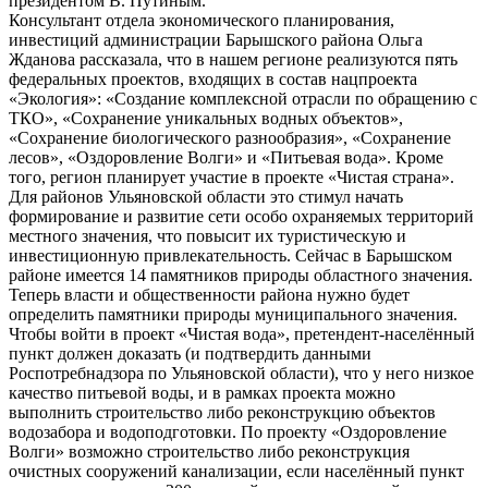
президентом В. Путиным.
Консультант отдела экономического планирования,
инвестиций администрации Барышского района Ольга
Жданова рассказала, что в нашем регионе реализуются пять
федеральных проектов, входящих в состав нацпроекта
«Экология»: «Создание комплексной отрасли по обращению с
ТКО», «Сохранение уникальных водных объектов»,
«Сохранение биологического разнообразия», «Сохранение
лесов», «Оздоровление Волги» и «Питьевая вода». Кроме
того, регион планирует участие в проекте «Чистая страна».
Для районов Ульяновской области это стимул начать
формирование и развитие сети особо охраняемых территорий
местного значения, что повысит их туристическую и
инвестиционную привлекательность. Сейчас в Барышском
районе имеется 14 памятников природы областного значения.
Теперь власти и общественности района нужно будет
определить памятники природы муниципального значения.
Чтобы войти в проект «Чистая вода», претендент-населённый
пункт должен доказать (и подтвердить данными
Роспотребнадзора по Ульяновской области), что у него низкое
качество питьевой воды, и в рамках проекта можно
выполнить строительство либо реконструкцию объектов
водозабора и водоподготовки. По проекту «Оздоровление
Волги» возможно строительство либо реконструкция
очистных сооружений канализации, если населённый пункт