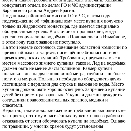
консультант отдела по делам ГО и ЧС администрации
Барышского района Андрей Брагин.
По данным районной комиссии ГО и ЧС, в этом году
подтверждение об «официальном» месте купания получено
только из Жадовского монастыря, где имеется специально
оборудованная купель. В отличие от прошлых лет, когда
купели сооружали на водоёмах в Поливанове и в Измайлове,
в этом году таких заявок не поступало.
На этой неделе состоялось совещание областной комиссии по
чрезвычайным ситуациям, посвящённое безопасности во
время крещенских купаний. Требования, предъявляемые к
местам массового зимнего купания, таковы. Лёд на водоёмах
должен быть не менее 20 см толщиной. Размер купели-
полыньи – два на два с половиной метра, глубина – не более
полутора метров. Полынью необходимо оборудовать двумя
лестницами с перилами для спуска и выхода из воды. Место
купания должно быть хорошо освещено. Запрещено купание
детей без присмотра взрослых. У купели должны дежурить
сотрудники правоохранительных органов, медики и
спасатели.
Вероятно, такие довольно жёсткие требования выполнить не
так просто, поэтому в населённых пунктах нашего района и
отказались от затеи оборудовать купели на водоёмах. Однако,
по традиции, у многих храмов будут установлены