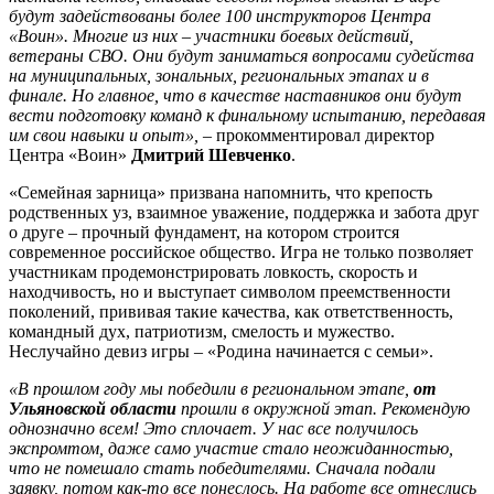
будут задействованы более 100 инструкторов Центра
«Воин». Многие из них – участники боевых действий,
ветераны СВО. Они будут заниматься вопросами судейства
на муниципальных, зональных, региональных этапах и в
финале. Но главное, что в качестве наставников они будут
вести подготовку команд к финальному испытанию, передавая
им свои навыки и опыт»,
–
прокомментировал директор
Центра «Воин»
Дмитрий Шевченко
.
«Семейная зарница» призвана напомнить, что крепость
родственных уз, взаимное уважение, поддержка и забота друг
о друге – прочный фундамент, на котором строится
современное российское общество. Игра не только позволяет
участникам продемонстрировать ловкость, скорость и
находчивость, но и выступает символом преемственности
поколений, прививая такие качества, как ответственность,
командный дух, патриотизм, смелость и мужество.
Неслучайно девиз игры – «Родина начинается с семьи».
«В прошлом году мы победили в региональном этапе,
от
Ульяновской области
прошли в окружной этап. Рекомендую
однозначно всем! Это сплочает. У нас все получилось
экспромтом, даже само участие стало неожиданностью,
что не помешало стать победителями. Сначала подали
заявку, потом как-то все понеслось. На работе все отнеслись