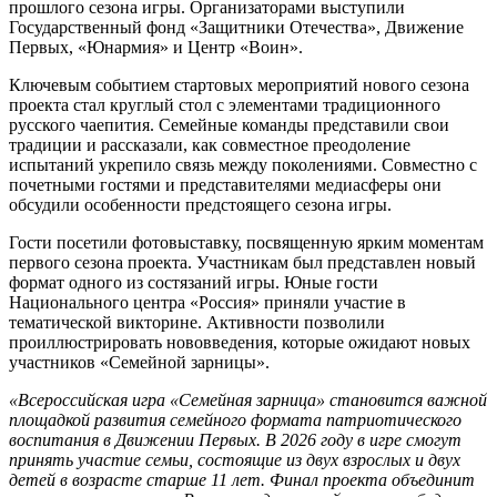
прошлого сезона игры. Организаторами выступили
Государственный фонд «Защитники Отечества», Движение
Первых, «Юнармия» и Центр «Воин».
Ключевым событием стартовых мероприятий нового сезона
проекта стал круглый стол с элементами традиционного
русского чаепития. Семейные команды представили свои
традиции и рассказали, как совместное преодоление
испытаний укрепило связь между поколениями. Совместно с
почетными гостями и представителями медиасферы они
обсудили особенности предстоящего сезона игры.
Гости посетили фотовыставку, посвященную ярким моментам
первого сезона проекта. Участникам был представлен новый
формат одного из состязаний игры. Юные гости
Национального центра «Россия» приняли участие в
тематической викторине. Активности позволили
проиллюстрировать нововведения, которые ожидают новых
участников «Семейной зарницы».
«Всероссийская игра «Семейная зарница» становится важной
площадкой развития семейного формата патриотического
воспитания в Движении Первых. В 2026 году в игре смогут
принять участие семьи, состоящие из двух взрослых и двух
детей в возрасте старше 11 лет. Финал проекта объединит