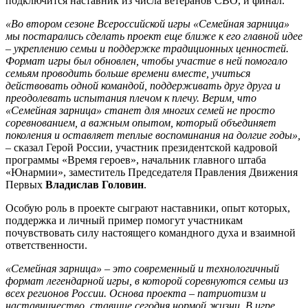
подключится наставник из числа ветеранов СВО, и финал.
«Во втором сезоне Всероссийской игры «Семейная зарница»
мы постарались сделать проект еще ближе к его главной идее
– укреплению семьи и поддержке традиционных ценностей.
Формат игры был обновлен, чтобы участие в ней помогало
семьям проводить больше времени вместе, учиться
действовать одной командой, поддерживать друг друга и
преодолевать испытания плечом к плечу. Верим, что
«Семейная зарница» станет для многих семей не просто
соревнованием, а важным опытом, который объединяет
поколения и оставляет теплые воспоминания на долгие годы»,
–
сказал Герой России, участник президентской кадровой
программы «Время героев», начальник главного штаба
«Юнармии», заместитель Председателя Правления Движения
Первых
Владислав Головин
.
Особую роль в проекте сыграют наставники, опыт которых,
поддержка и личный пример помогут участникам
почувствовать силу настоящего командного духа и взаимной
ответственности.
«Семейная зарница» – это современный и технологичный
формат легендарной игры, в которой соревнуются семьи из
всех регионов России. Основа проекта – патриотизм и
наставничество, ставшие сегодня нормой жизни. В игре