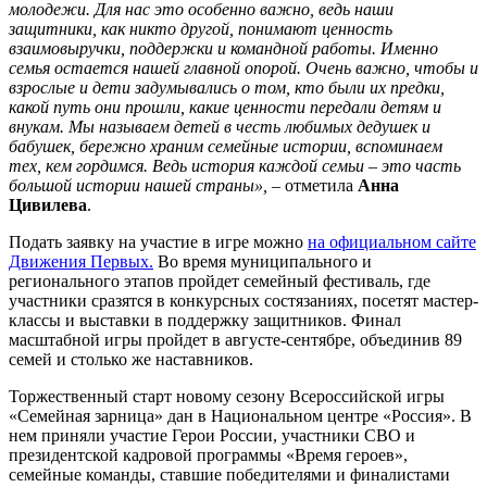
молодежи. Для нас это особенно важно, ведь наши
защитники, как никто другой, понимают ценность
взаимовыручки, поддержки и командной работы. Именно
семья остается нашей главной опорой. Очень важно, чтобы и
взрослые и дети задумывались о том, кто были их предки,
какой путь они прошли, какие ценности передали детям и
внукам. Мы называем детей в честь любимых дедушек и
бабушек, бережно храним семейные истории, вспоминаем
тех, кем гордимся. Ведь история каждой семьи – это часть
большой истории нашей страны», –
отметила
Анна
Цивилева
.
Подать заявку на участие в игре можно
на официальном сайте
Движения Первых.
Во время муниципального и
регионального этапов пройдет семейный фестиваль, где
участники сразятся в конкурсных состязаниях, посетят мастер-
классы и выставки в поддержку защитников. Финал
масштабной игры пройдет в августе-сентябре, объединив 89
семей и столько же наставников.
Торжественный старт новому сезону Всероссийской игры
«Семейная зарница» дан в Национальном центре «Россия». В
нем приняли участие Герои России, участники СВО и
президентской кадровой программы «Время героев»,
семейные команды, ставшие победителями и финалистами