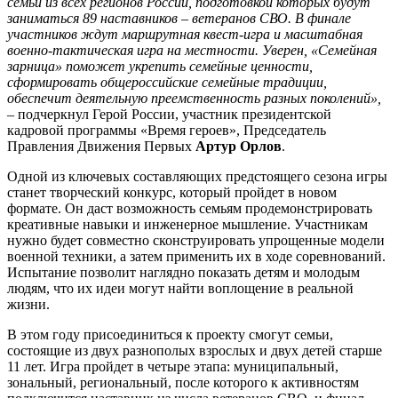
семьи из всех регионов России, подготовкой которых будут
заниматься 89 наставников – ветеранов СВО. В финале
участников ждут маршрутная квест-игра и масштабная
военно-тактическая игра на местности. Уверен, «Семейная
зарница» поможет укрепить семейные ценности,
сформировать общероссийские семейные традиции,
обеспечит деятельную преемственность разных поколений»,
–
подчеркнул Герой России, участник президентской
кадровой программы «Время героев», Председатель
Правления Движения Первых
Артур Орлов
.
Одной из ключевых составляющих предстоящего сезона игры
станет творческий конкурс, который пройдет в новом
формате. Он даст возможность семьям продемонстрировать
креативные навыки и инженерное мышление. Участникам
нужно будет совместно сконструировать упрощенные модели
военной техники, а затем применить их в ходе соревнований.
Испытание позволит наглядно показать детям и молодым
людям, что их идеи могут найти воплощение в реальной
жизни.
В этом году присоединиться к проекту смогут семьи,
состоящие из двух разнополых взрослых и двух детей старше
11 лет. Игра пройдет в четыре этапа: муниципальный,
зональный, региональный, после которого к активностям